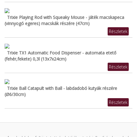
Trixie Playing Rod with Squeaky Mouse - játék macskapeca
(vinnyogó egeres) macskák részére (47cm)
Részletek
Trixie TX1 Automatic Food Dispenser - automata etető
(fehér,fekete) 0,3l (13x7x24cm)
Részletek
Trixie Ball Catapult with Ball - labdadobó kutyák részére
(Ø6/30cm)
Részletek