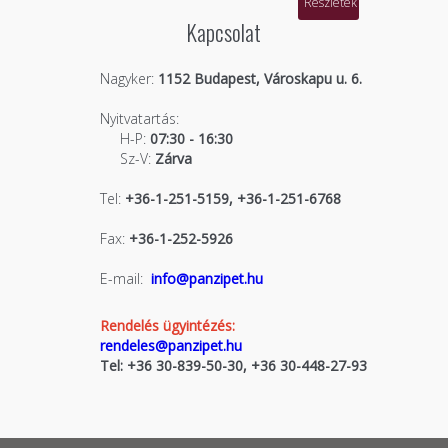
Részletek
Kapcsolat
Nagyker:
1152 Budapest, Városkapu u. 6.
Nyitvatartás:
H-P:
07:30 - 16:30
Sz-V:
Zárva
Tel:
+36-1-251-5159, +36-1-251-6768
Fax:
+36-1-252-5926
E-mail:
info@panzipet.hu
Rendelés ügyintézés:
rendeles@panzipet.hu
Tel: +36 30-839-50-30, +36 30-448-27-93