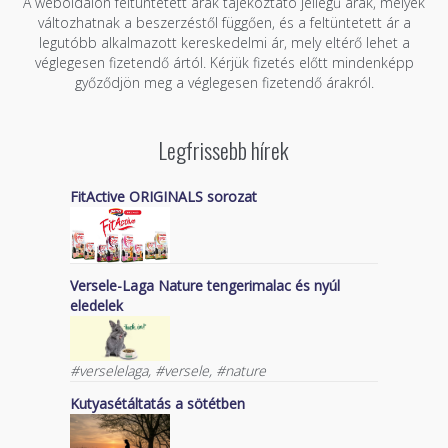
A weboldalon feltüntetett árak tájékoztató jellegű árak, melyek
változhatnak a beszerzéstől függően, és a feltüntetett ár a
legutóbb alkalmazott kereskedelmi ár, mely eltérő lehet a
véglegesen fizetendő ártól. Kérjük fizetés előtt mindenképp
győződjön meg a véglegesen fizetendő árakról.
Legfrissebb hírek
FitActive ORIGINALS sorozat
Versele-Laga Nature tengerimalac és nyúl
eledelek
#verselelaga, #versele, #nature
Kutyasétáltatás a sötétben