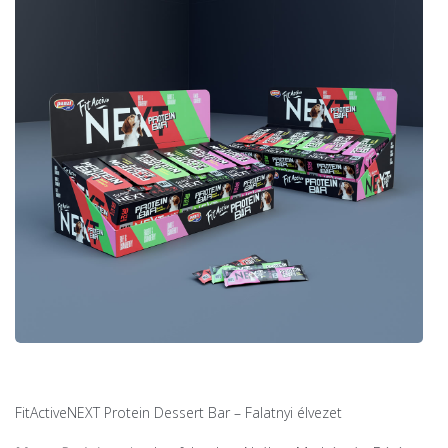
FitActiveNEXT Protein Dessert Bar – Falatnyi élvezet