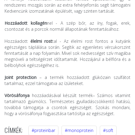
rendszeres mozgás során az extra fehérjeforrás segít támogatni
Kedvencünk izomzatának épülését, vagy szinten tartását.
Hozzáadott kollagén
nel - A szép bőr, az íny, fogak, erek,
csontozat és a porcok normál állapotának fenntartásához.
Hozzáadott
élelmi rost
tal - Az élelmi rost fontos a kutyánk
egészséges táplálása során. Segítik az egyenletes vércukorszint
fenntartását a nap folyamán. Mivel sok nedvességet szív magába
megnöveli a teltségérzet időtartamát. Hozzájárul a bélflóra és a
bélbolyhok egészségéhez is.
Joint protection
– a termék hozzáadott glükózain szulfátot
tartalmaz, ezzel támogatva az ízületeket.
Vörösáfonya
hozzáadásával készült termék– Számos vitamint
tartalmazó gyümölcs. Természetes gyulladáscsökkentő hatású,
továbbá támogatja a csontok egészségét. Szokás mondani,
hogy a vörösáfonya fogyasztása tartósítja az egészséget.
CÍMKÉK:
#proteinbar
#monoprotein
#soft