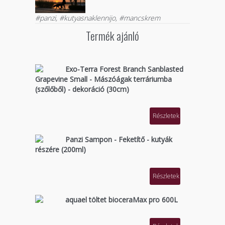
#panzi, #kutyasnaklennijo, #mancskrem
Termék ajánló
Exo-Terra Forest Branch Sanblasted
Grapevine Small - Mászóágak terráriumba
(szőlőből) - dekoráció (30cm)
Részletek
Panzi Sampon - Feketítő - kutyák
részére (200ml)
Részletek
aquael töltet bioceraMax pro 600L