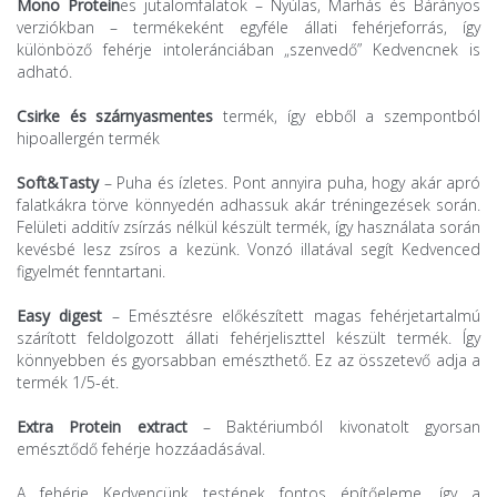
Mono Protein
es jutalomfalatok – Nyúlas, Marhás és Bárányos
verziókban – termékeként egyféle állati fehérjeforrás, így
különböző fehérje intoleránciában „szenvedő” Kedvencnek is
adható.
Csirke és szárnyasmentes
termék, így ebből a szempontból
hipoallergén termék
Soft&Tasty
– Puha és ízletes. Pont annyira puha, hogy akár apró
falatkákra törve könnyedén adhassuk akár tréningezések során.
Felületi additív zsírzás nélkül készült termék, így használata során
kevésbé lesz zsíros a kezünk. Vonzó illatával segít Kedvenced
figyelmét fenntartani.
Easy digest
– Emésztésre előkészített magas fehérjetartalmú
szárított feldolgozott állati fehérjeliszttel készült termék. Így
könnyebben és gyorsabban emészthető. Ez az összetevő adja a
termék 1/5-ét.
Extra Protein extract
– Baktériumból kivonatolt gyorsan
emésztődő fehérje hozzáadásával.
A fehérje Kedvencünk testének fontos építőeleme, így a