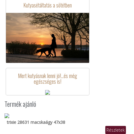
Kutyasétáltatás a sötétben
Mert kutyásnak lenni jó!...és még
egészséges is!
Termék ajánló
trixie 28631 macskaágy 47x38
Részletek