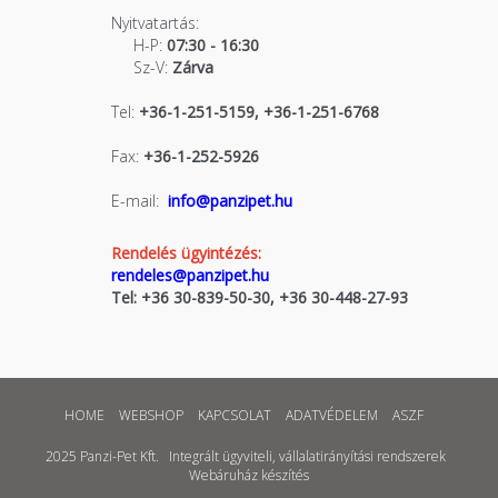
Nyitvatartás:
H-P:
07:30 - 16:30
Sz-V:
Zárva
Tel:
+36-1-251-5159, +36-1-251-6768
Fax:
+36-1-252-5926
E-mail:
info@panzipet.hu
Rendelés ügyintézés:
rendeles@panzipet.hu
Tel: +36 30-839-50-30, +36 30-448-27-93
HOME
WEBSHOP
KAPCSOLAT
ADATVÉDELEM
ASZF
2025 Panzi-Pet Kft.
Integrált ügyviteli, vállalatirányítási rendszerek
Webáruház készítés