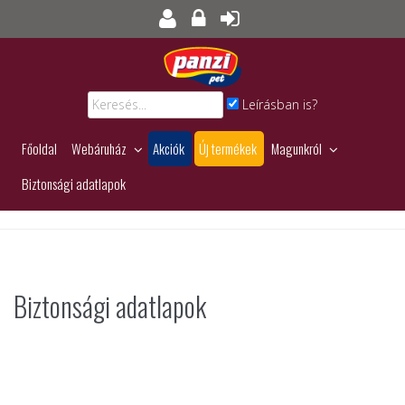
Leírásban is?
Főoldal
Webáruház
Akciók
Új termékek
Magunkról
Biztonsági adatlapok
Biztonsági adatlapok