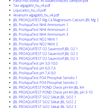
Panzi Plus bolha- és kullancsriasztó sampon.pdf
Tavi algagátló_hu_v4.pdf
Liquicarbo_hu_v3.pdf
Akváriumi algagátló_hu_v4.pdf
JBL PROAQUATEST Mg-Ca Magnesium-Calcium JBL Mg 2
JBL ProAquaTest NH4 Ammonium 1
JBL ProAquaTest NH4 Ammonium 2
JBL ProAquaTest NH4 Ammonium 3
JBL ProAquaTest NO2 Nitrit 1
JBL ProAquaTest NO2 Nitrit 2
JBL PROAQUATEST O2 Sauerstoff JBL O2 1
JBL PROAQUATEST O2 Sauerstoff JBL O2 2
JBL PROAQUATEST O2 Sauerstoff JBL O2 3
JBL ProAquaTest pH 3,0-10,0
JBL ProAquaTest pH 6,0-7,6
JBL ProAquaTest pH 7,4-9,0
JBL ProAquaTest PO4 Phosphat Sensitiv 1
JBL ProAquaTest PO4 Phosphat Sensitiv 2
JBL PROAQUATEST POND Check pH-KH JBL KH
JBL PROAQUATEST POND Check pH-KH JBL pH 3-10
JBL PROAQUATEST SiO2 Silikat JBL SiO2 1
JBL PROAQUATEST SiO2 Silikat JBL SiO2 2
JBL PROAQUATEST SiO2 Silikat JBL SiO2 3