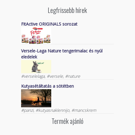
Legfrissebb hírek
FitActive ORIGINALS sorozat
Versele-Laga Nature tengerimalac és nyúl
eledelek
#verselelaga, #versele, #nature
Kutyasétáltatás a sötétben
#panzi, #kutyasnaklennijo, #mancskrem
Termék ajánló