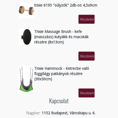
trixie 6195 "súlyzók" 2db-os 4,5x9cm
Részletek
Trixie Massage Brush - kefe
(masszázs) kutyákk és macskák
részére (8x13cm)
Részletek
Trixie Hammock - Ketrecbe való
függőágy patkányok részére
(30x30cm)
Részletek
Kapcsolat
Nagyker:
1152 Budapest, Városkapu u. 6.