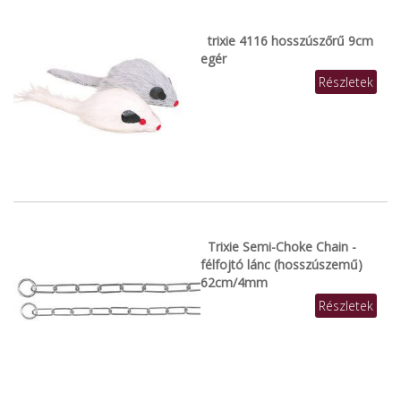
trixie 4116 hosszúszőrű 9cm
egér
Részletek
Trixie Semi-Choke Chain -
félfojtó lánc (hosszúszemű)
62cm/4mm
Részletek