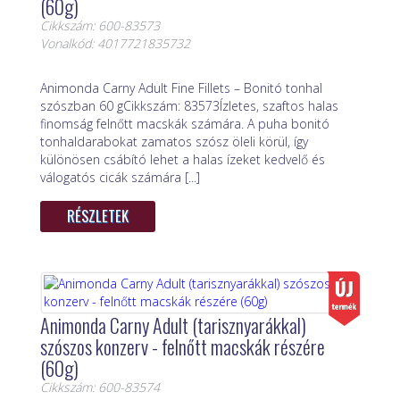
(60g)
Cikkszám: 600-83573
Vonalkód: 4017721835732
Animonda Carny Adult Fine Fillets – Bonitó tonhal
szószban 60 gCikkszám: 83573Ízletes, szaftos halas
finomság felnőtt macskák számára. A puha bonitó
tonhaldarabokat zamatos szósz öleli körül, így
különösen csábító lehet a halas ízeket kedvelő és
válogatós cicák számára [...]
RÉSZLETEK
Animonda Carny Adult (tarisznyarákkal)
szószos konzerv - felnőtt macskák részére
(60g)
Cikkszám: 600-83574