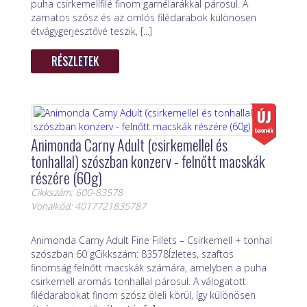
puha csirkemellfilé finom garnélarákkal párosul. A
zamatos szósz és az omlós filédarabok különösen
étvágygerjesztővé teszik, [...]
RÉSZLETEK
Animonda Carny Adult (csirkemellel és
tonhallal) szószban konzerv - felnőtt macskák
részére (60g)
Cikkszám: 600-83578
Vonalkód: 4017721835787
Animonda Carny Adult Fine Fillets – Csirkemell + tonhal
szószban 60 gCikkszám: 83578Ízletes, szaftos
finomság felnőtt macskák számára, amelyben a puha
csirkemell aromás tonhallal párosul. A válogatott
filédarabokat finom szósz öleli körül, így különösen