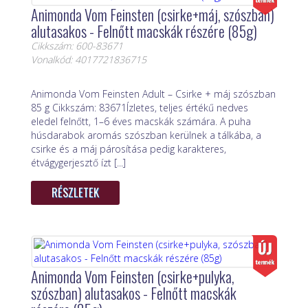
Animonda Vom Feinsten (csirke+máj, szószban)
alutasakos - Felnőtt macskák részére (85g)
Cikkszám: 600-83671
Vonalkód: 4017721836715
Animonda Vom Feinsten Adult – Csirke + máj szószban
85 g Cikkszám: 83671Ízletes, teljes értékű nedves
eledel felnőtt, 1–6 éves macskák számára. A puha
húsdarabok aromás szószban kerülnek a tálkába, a
csirke és a máj párosítása pedig karakteres,
étvágygerjesztő ízt [...]
RÉSZLETEK
Animonda Vom Feinsten (csirke+pulyka,
szószban) alutasakos - Felnőtt macskák