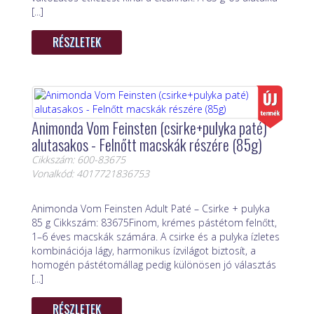
[...]
RÉSZLETEK
Animonda Vom Feinsten (csirke+pulyka paté)
alutasakos - Felnőtt macskák részére (85g)
Cikkszám: 600-83675
Vonalkód: 4017721836753
Animonda Vom Feinsten Adult Paté – Csirke + pulyka
85 g Cikkszám: 83675Finom, krémes pástétom felnőtt,
1–6 éves macskák számára. A csirke és a pulyka ízletes
kombinációja lágy, harmonikus ízvilágot biztosít, a
homogén pástétomállag pedig különösen jó választás
[...]
RÉSZLETEK