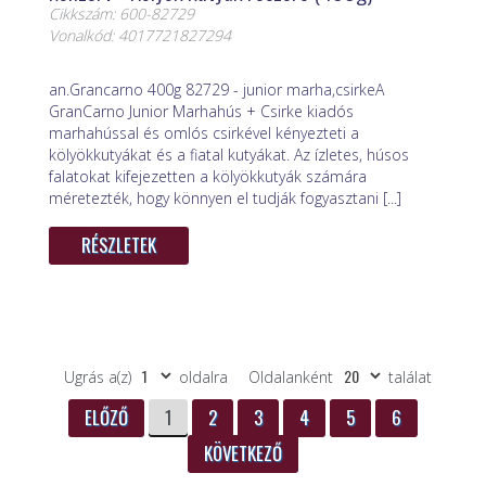
Cikkszám: 600-82729
Vonalkód: 4017721827294
an.Grancarno 400g 82729 - junior marha,csirkeA
GranCarno Junior Marhahús + Csirke kiadós
marhahússal és omlós csirkével kényezteti a
kölyökkutyákat és a fiatal kutyákat. Az ízletes, húsos
falatokat kifejezetten a kölyökkutyák számára
méretezték, hogy könnyen el tudják fogyasztani [...]
RÉSZLETEK
Ugrás a(z)
oldalra
Oldalanként
találat
ELŐZŐ
1
2
3
4
5
6
KÖVETKEZŐ