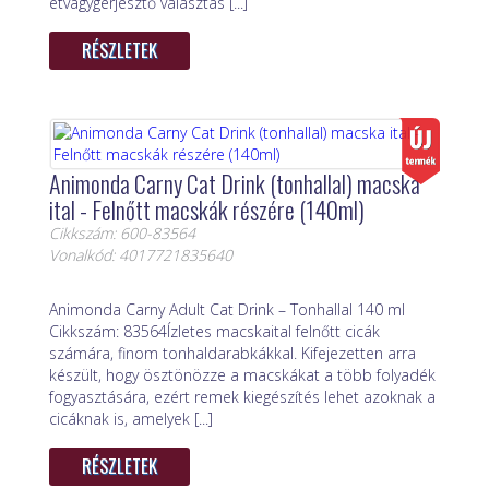
étvágygerjesztő választás [...]
RÉSZLETEK
Animonda Carny Cat Drink (tonhallal) macska
ital - Felnőtt macskák részére (140ml)
Cikkszám: 600-83564
Vonalkód: 4017721835640
Animonda Carny Adult Cat Drink – Tonhallal 140 ml
Cikkszám: 83564Ízletes macskaital felnőtt cicák
számára, finom tonhaldarabkákkal. Kifejezetten arra
készült, hogy ösztönözze a macskákat a több folyadék
fogyasztására, ezért remek kiegészítés lehet azoknak a
cicáknak is, amelyek [...]
RÉSZLETEK