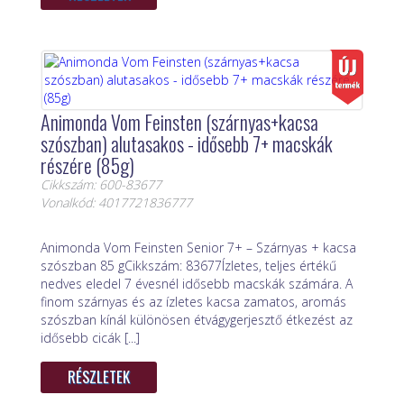
Animonda Vom Feinsten (szárnyas+kacsa
szószban) alutasakos - idősebb 7+ macskák
részére (85g)
Cikkszám: 600-83677
Vonalkód: 4017721836777
Animonda Vom Feinsten Senior 7+ – Szárnyas + kacsa
szószban 85 gCikkszám: 83677Ízletes, teljes értékű
nedves eledel 7 évesnél idősebb macskák számára. A
finom szárnyas és az ízletes kacsa zamatos, aromás
szószban kínál különösen étvágygerjesztő étkezést az
idősebb cicák [...]
RÉSZLETEK