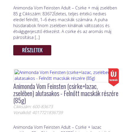
Animonda Vom Feinsten Adult – Csirke + máj zselében
85 g Cikkszám: 83672Ízletes, teljes értékű nedves
eledel felnőtt, 1–6 éves macskák számára. A puha
húsdarabok finom zselében kínálnak változatos és
étvágygerjesztő étkezést. A csirke és az aromás máj
párosítása [...]
RÉSZLETEK
Animonda Vom Feinsten (csirke+lazac,
zselében) alutasakos - Felnőtt macskák részére
(85g)
Cikkszám: 600-83673
Vonalkód: 4017721836739
Animonda Vom Feinsten Adult – Csirke + lazac