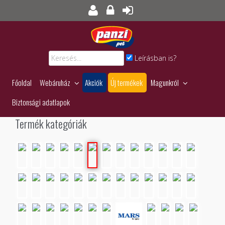
Leírásban is?
Főoldal
Webáruház
Akciók
Új termékek
Magunkról
Biztonsági adatlapok
Termék kategóriák