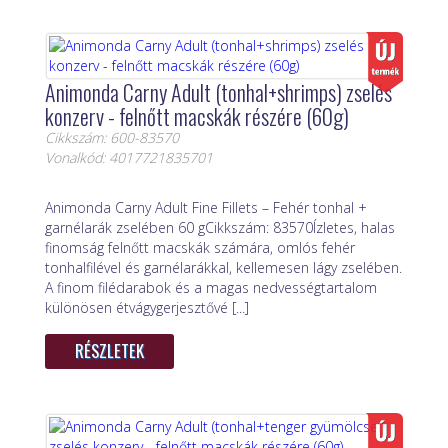
Animonda Carny Adult (tonhal+shrimps) zselés
konzerv - felnőtt macskák részére (60g)
Cikkszám: 600-83570
Vonalkód: 4017721835701
Animonda Carny Adult Fine Fillets – Fehér tonhal +
garnélarák zselében 60 gCikkszám: 83570Ízletes, halas
finomság felnőtt macskák számára, omlós fehér
tonhalfilével és garnélarákkal, kellemesen lágy zselében.
A finom filédarabok és a magas nedvességtartalom
különösen étvágygerjesztővé [...]
RÉSZLETEK