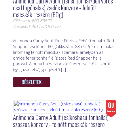
Animonda Carny Adult (fehér tonhal+déli vörös
csattogóhalas) zselés konzerv - felnőtt
macskák részére (60g)
Cikkszám: 600-83572
Vonalkód: 4017721835725
Animonda Carny Adult Fine Fillets – Fehér tonhal + Red
Snapper zselében 60 gCikkszám: 83572Prémium halas
finomság felnőtt macskák számára, amelyben az
omlós fehér tonhalfilé ízletes Red Snapper hallal
párosul. A puha haldarabokat finom zselé öleli körül,
így igazán étvágygerjesztő [...]
RÉSZLETEK
Animonda Carny Adult (csíkoshasú tonhallal)
szószos konzerv - felnőtt macskák részére