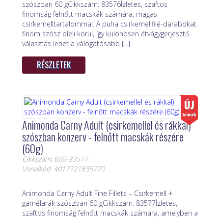
szószban 60 gCikkszám: 83576Ízletes, szaftos
finomság felnőtt macskák számára, magas
csirkemelltartalommal. A puha csirkemellfilé-darabokat
finom szósz öleli körül, így különösen étvágygerjesztő
választás lehet a válogatósabb [...]
RÉSZLETEK
Animonda Carny Adult (csirkemellel és rákkal)
szószban konzerv - felnőtt macskák részére
(60g)
Cikkszám: 600-83577
Vonalkód: 4017721835770
Animonda Carny Adult Fine Fillets – Csirkemell +
garnélarák szószban 60 gCikkszám: 83577Ízletes,
szaftos finomság felnőtt macskák számára, amelyben a