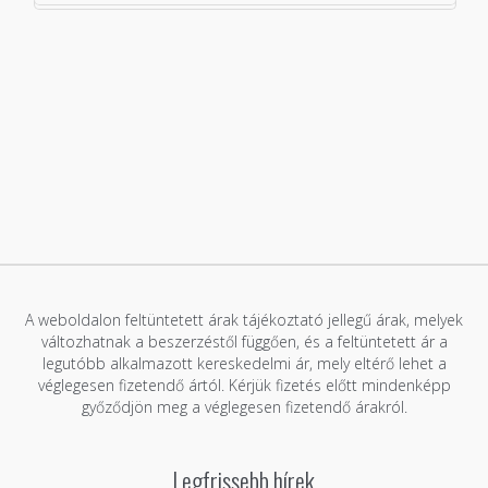
o
A weboldalon feltüntetett árak tájékoztató jellegű árak, melyek
változhatnak a beszerzéstől függően, és a feltüntetett ár a
legutóbb alkalmazott kereskedelmi ár, mely eltérő lehet a
véglegesen fizetendő ártól. Kérjük fizetés előtt mindenképp
győződjön meg a véglegesen fizetendő árakról.
Legfrissebb hírek