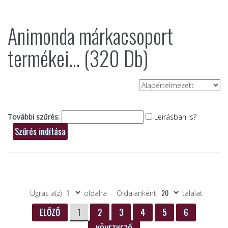
Animonda márkacsoport
termékei... (320 Db)
További szűrés:
Leírásban is?
Ugrás a(z)
oldalra
Oldalanként
találat
ELŐZŐ
1
2
3
4
5
6