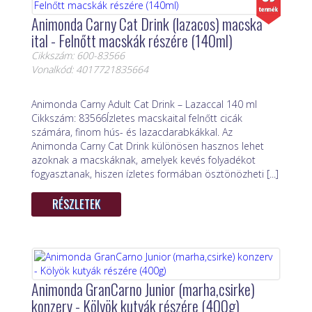
Animonda Carny Cat Drink (lazacos) macska
ital - Felnőtt macskák részére (140ml)
Cikkszám: 600-83566
Vonalkód: 4017721835664
Animonda Carny Adult Cat Drink – Lazaccal 140 ml
Cikkszám: 83566Ízletes macskaital felnőtt cicák
számára, finom hús- és lazacdarabkákkal. Az
Animonda Carny Cat Drink különösen hasznos lehet
azoknak a macskáknak, amelyek kevés folyadékot
fogyasztanak, hiszen ízletes formában ösztönözheti [...]
RÉSZLETEK
Animonda GranCarno Junior (marha,csirke)
konzerv - Kölyök kutyák részére (400g)