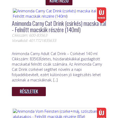
KÖVETKEZŐ
Animonda Carny Cat Drink (csirkés) macska ital
- Felnőtt macskák részére (140ml)
Cikkszám: 600-83563
Vonalkód: 4017721835633
Animonda Carny Adult Cat Drink – Csirkével 140 ml
Cikkszám: 83563Ízletes, húsdarabkákkal gazdagított
macskaital felnőtt cicák számára. Az Animonda Carny
Cat Drink csirkével segíthet növelni a napi
folyadékbevitelt, ezért különösen jó kiegészítés lehet
azoknak a macskáknak, [...]
RÉSZLETEK