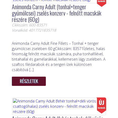
Animonda Carny Adult (tonhal+tenger
gyümölcsei) zselés konzerv - felnőtt macskák
részére (60g)
Cikkszám: 600-83571
Vonalkód: 4017721835718
Animonda Carny Adult Fine Fillets – Tonhal + tenger
gyümölcsei zselében 60 gCikkszám: 83571Ízletes, halas
finomság felnőtt macskák számára, puha tonhalfilével,
tintahallal és garnélarákkal, kellemesen lágy zselében. A
szaftos filédarabok és a tengeri ízek különösen
csábítóvá [...]
RÉSZLETEK