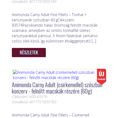
Vonalkód: 4017721835749
Animonda Carny Adult Fine Fillets – Tonhal +
tarisznyarák szószban 60 gCikkszám:
83574Ínycsiklandó halas finomság felnőtt macskák
számára, amelyben az omlós tonhalfilé ízletes
tarisznyarákkal párosul. A finom falatokat zamatos
szósz öleli körül, így különösen étvágygerjesztő [...]
RÉSZLETEK
Animonda Carny Adult (csirkemellel) szószban
konzerv - felnőtt macskák részére (60g)
Cikkszám: 600-83576
Vonalkód: 4017721835763
Animonda Carny Adult Fine Fillets – Csirkemell