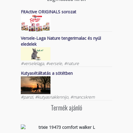
FitActive ORIGINALS sorozat
Versele-Laga Nature tengerimalac és nyúl
eledelek
#verselelaga, #versele, #nature
Kutyasétáltatás a sötétben
#panzi, #kutyasnaklennijo, #mancskrem
Termék ajánló
trixie 19473 comfort walker L