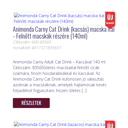
Animonda Carny Cat Drink (kacsás) macska ital
- Felnőtt macskák részére (140ml)
Cikkszám: 600-83565
Vonalkód: 4017721835657
Animonda Carny Adult Cat Drink – Kacsával 140 ml
Cikkszám: 83565Ízletes macskaital felnőtt cicák
számára, finom húsdarabkákkal és kacsával. Az
Animonda Carny Cat Drink különösen jó választás
azoknak a macskáknak, amelyek hajlamosak kevés
folyadékot fogyasztani, hiszen ízletes [...]
RÉSZLETEK