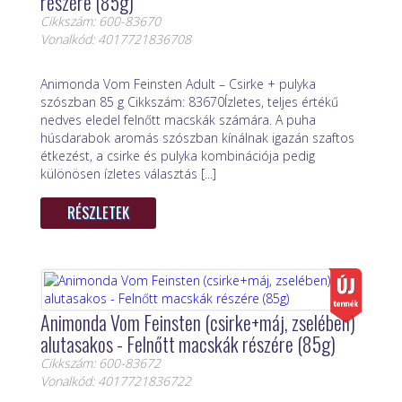
részére (85g)
Cikkszám: 600-83670
Vonalkód: 4017721836708
Animonda Vom Feinsten Adult – Csirke + pulyka
szószban 85 g Cikkszám: 83670Ízletes, teljes értékű
nedves eledel felnőtt macskák számára. A puha
húsdarabok aromás szószban kínálnak igazán szaftos
étkezést, a csirke és pulyka kombinációja pedig
különösen ízletes választás [...]
RÉSZLETEK
Animonda Vom Feinsten (csirke+máj, zselében)
alutasakos - Felnőtt macskák részére (85g)
Cikkszám: 600-83672
Vonalkód: 4017721836722