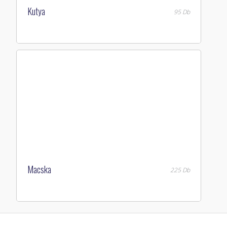
Kutya
95 Db
Macska
225 Db