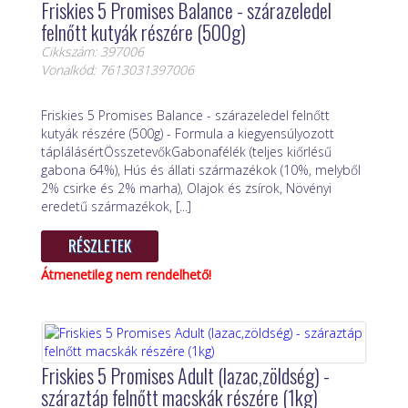
Friskies 5 Promises Balance - szárazeledel
felnőtt kutyák részére (500g)
Cikkszám: 397006
Vonalkód: 7613031397006
Friskies 5 Promises Balance - szárazeledel felnőtt
kutyák részére (500g) - Formula a kiegyensúlyozott
táplálásértÖsszetevőkGabonafélék (teljes kiőrlésű
gabona 64%), Hús és állati származékok (10%, melyből
2% csirke és 2% marha), Olajok és zsírok, Növényi
eredetű származékok, [...]
RÉSZLETEK
Átmenetileg nem rendelhető!
Friskies 5 Promises Adult (lazac,zöldség) -
száraztáp felnőtt macskák részére (1kg)