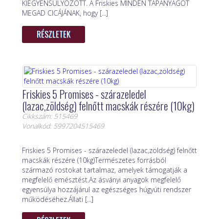
KIEGYENSÚLYOZOTT. A Friskies MINDEN TÁPANYAGOT
MEGAD CICÁJÁNAK, hogy [...]
RÉSZLETEK
Friskies 5 Promises - szárazeledel
(lazac,zöldség) felnőtt macskák részére (10kg)
Cikkszám: 515469
Vonalkód: 5997204515469
Friskies 5 Promises - szárazeledel (lazac,zöldség) felnőtt
macskák részére (10kg)Természetes forrásból
származó rostokat tartalmaz, amelyek támogatják a
megfelelő emésztést.Az ásványi anyagok megfelelő
egyensúlya hozzájárul az egészséges húgyúti rendszer
működéséhez.Állati [...]