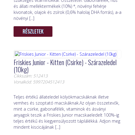
szükséges vitaminokkal. Összetétel: Gabonafélék, hús
és állati melléktermékek (10%) *, növényi fehérje
kivonatok, olajok és zsírok (0,6% halolaj DHA forrás), a-a
növényi [...]
RÉSZLETEK
Friskies Junior - Kitten (Csirke) - Szárazeledel
(10kg)
Cikkszám: 512413
Vonalkód: 5997204512413
Teljes értékű állateledel kölyökmacskáknak illetve
vemhes és szoptató macskáknak.Az olyan összetevők,
mint a csirke, gabonafélék, vitaminok és ásványi
anyagok teszik a Friskies Junior macskaeledelt 100%-ig
teljes értékű és kiegyensúlyozott táplálékká. Adjon meg
mindent kiscicájának [...]