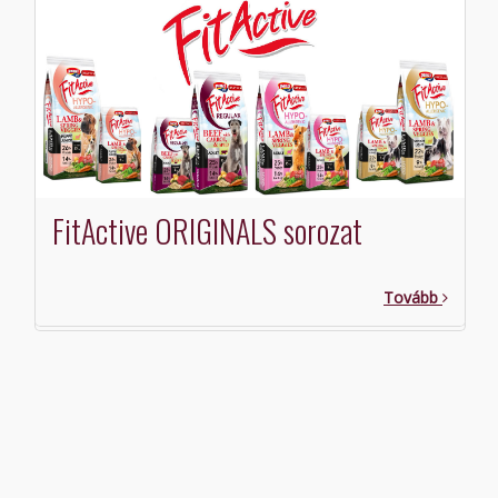
FitActive ORIGINALS sorozat
Tovább
o