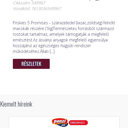
Cikkszám: 549967
Vonalkód: 7613036549967
Friskies 5 Promises - szárazeledel (lazac,zöldség) felnőtt
macskák részére (1kg)Természetes forrásból származó
rostokat tartalmaz, amelyek támogatják a megfelelő
emésztést.Az ásványi anyagok megfelelő egyensúlya
hozzájárul az egészséges húgyúti rendszer
működéséhez.Állati [...]
RÉSZLETEK
Kiemelt híreink