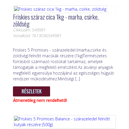
Friskies száraz cica 1kg - marha, csirke,
zöldség
Cikkszám: 549981
Vonalkód: 7613036549981
Friskies 5 Promises - szárazeledel (marha,csirke és
zöldség) felnőtt macskák részére (1kg)Természetes
forrásból származó rostokat tartalmaz, amelyek
támogatják a megfelelő emésztést.Az ásványi anyagok
megfelelő egyensúlya hozzájárul az egészséges húgyúti
rendszer működéséhez.Minőségi [...]
RÉSZLETEK
Átmenetileg nem rendelhető!