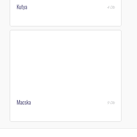
Kutya
4 Db
Macska
9 Db