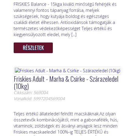
FRISKIES Balance - 15kga kiváló minőségű fehérjék és
valamennyi fontos tápanyag forrása, melyek
szükségesek, hogy kutyája boldog és egészséges
családi életet élhessen. Antioxidánsok támogatják a
természetes védekezőképességet Teljes értékű és
kiegyensúlyozott eledel, mely [...]
RÉSZLETEK
Friskies Adult - Marha & Csirke - Szárazeledel
(10kg)
Cikkszám: 569004
Vonalkód: 5997204569004
Teljes értékű állateledel felnőtt macskáknak.Az olyan
összetevők kombinációjától, mint a gabonafélék, hús,
vitaminok, zöldségek és ásványi anyagok lesz minden
Friskies macskaeledel 100%-ig TELJES ÉRTÉKŰ és