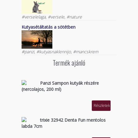
#verselelaga, #versele, #nature
Kutyasétáltatás a sötétben
#panzi, #kutyasnaklennijo, #mancskrem
Termék ajánló
Panzi Sampon kutyák részére
(nercolajos, 200 ml)
Részletek
trixie 32942 Denta Fun mentolos
labda 7cm