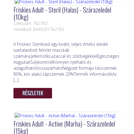
Friskies Adult - Steril (Halas) - Szárazeledel
(10kg)
Cikkszám: 762763
Vonalkód: 8445291762763
A Friskies Sterilised egy kiváló, teljes értékű eledel
ivartalanított felnőtt macskák
számára.JellemzőkLazaccal és zöldségekkelEgészséges
húgyutakSúlykontrollKönnyen nyitható és
adagolhatóVisszazárhatóNégyzet formájú táoszemek
80%, kör alakú tápszemek 20%Termék információkAz
[...]
RÉSZLETEK
Friskies Adult - Active (Marha) - Szárazeledel
(15kg)