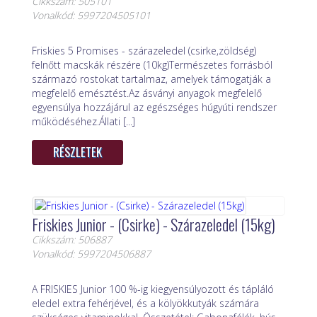
Cikkszám: 505101
Vonalkód: 5997204505101
Friskies 5 Promises - szárazeledel (csirke,zöldség)
felnőtt macskák részére (10kg)Természetes forrásból
származó rostokat tartalmaz, amelyek támogatják a
megfelelő emésztést.Az ásványi anyagok megfelelő
egyensúlya hozzájárul az egészséges húgyúti rendszer
működéséhez.Állati [...]
RÉSZLETEK
Friskies Junior - (Csirke) - Szárazeledel (15kg)
Cikkszám: 506887
Vonalkód: 5997204506887
A FRISKIES Junior 100 %-ig kiegyensúlyozott és tápláló
eledel extra fehérjével, és a kölyökkutyák számára