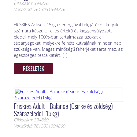
Cikkszám: 394876
Vonalkód: 7613031394876
FRISKIES Active - 15kgaz energiával teli, játékos kutyák
számára készült. Teljes értékű és kiegyensúlyozott
eledel, mely 100%-ban tartalmazza azokat a
tápanyagokat, melyekre felnőtt kutyájának minden nap
szüksége van. Magas minőségű fehérjéket tartalmaz, az
egészséges testalkatért. [...]
RÉSZLETEK
Friskies Adult - Balance (Csirke és zöldség) -
Szárazeledel (15kg)
Cikkszám: 394869
Vonalkód: 7613031394869