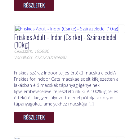
RÉSZLETEK
Friskies Adult - Indor (Csirke) - Szárazeledel
(10kg)
Cikkszám: 195980
Vonalkód: 3222270195980
Friskies száraz Indoor teljes értékű macska eledelA
Friskies for Indoor Cats macskaeledelt kifejezetten a
lakásban élő macskák tápanyag-igényeinek
figyelembevételével fejlesztettünk ki. A 100%-ig teljes
értékű és kiegyensúlyozott eledel pótolja az olyan
tápanyagokat, amelyekhez macskája [...]
RÉSZLETEK