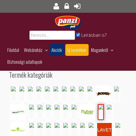
Leírásban is?
Főoldal
Webáruház
Akciók
Új termékek
Magunkról
Biztonsági adatlapok
Termék kategóriák