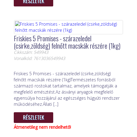
RÉSZLETEK
Friskies 5 Promises - szárazeledel
(csirke,zöldség) felnőtt macskák részére (1kg)
Cikkszám: 549943
Vonalkód: 7613036549943
Friskies 5 Promises - szárazeledel (csirke,zöldség)
felnőtt macskák részére (1kg)Természetes forrásból
származó rostokat tartalmaz, amelyek támogatják a
megfelelő emésztést.Az ásványi anyagok megfelelő
egyensúlya hozzájárul az egészséges húgyúti rendszer
működéséhez.Állati [...]
RÉSZLETEK
Átmenetileg nem rendelhető!