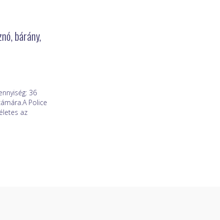
nó, bárány,
nnyiség: 36
zámára.A Police
életes az