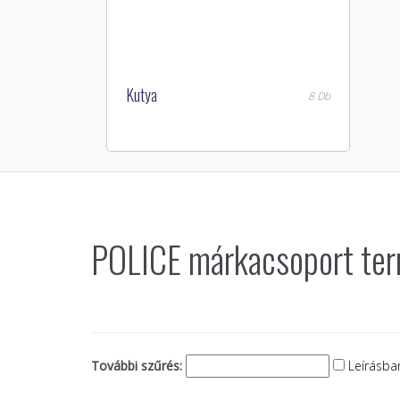
Kutya
8 Db
POLICE márkacsoport term
További szűrés:
Leírásban