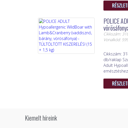
RÉSZLET
POLICE ADU
vörösáfony
Cikkszám: 31
Vonalkód: 5
Cikkszám: 31
db/raklap Sz
Adult Hypoal
emésztéshez, [
RÉSZLET
Kiemelt híreink