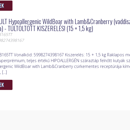
EK
LT Hypoallergenic WildBoar with Lamb&Cranberry (vaddisz
a) - TÚLTÖLTÖTT KISZERELÉS! (15 + 1,5 kg)
8165TT
998274398167
8165TT Vonalkód: 5998274398167 Kiszerelés: 15 + 1,5 kg Raklapos me
uperprémium, teljes értékű HIPOALLERGÉN száraztáp felnőtt kutyák s
lergenic WildBoar with Lamb&Cranberry csirkementes receptúrája kím
...]
EK