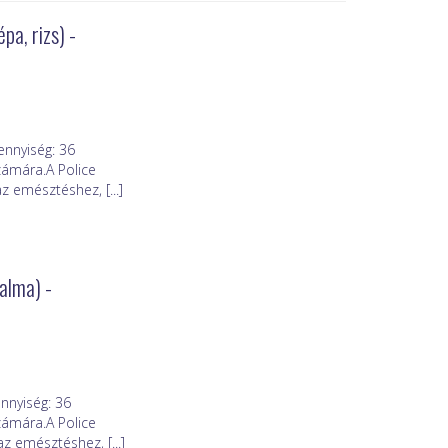
a, rizs) -
nnyiség: 36
zámára.A Police
z emésztéshez, [...]
alma) -
nnyiség: 36
zámára.A Police
 emésztéshez, [...]