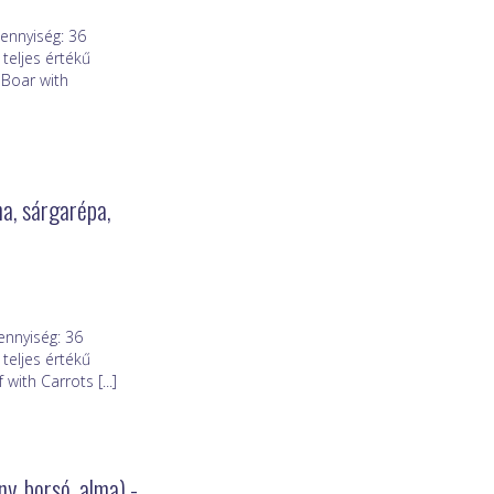
ennyiség: 36
teljes értékű
dBoar with
a, sárgarépa,
nnyiség: 36
teljes értékű
ith Carrots [...]
, borsó, alma) -