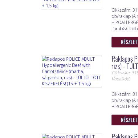
Cikkszám: 31
db/raklap (A 
HIPOALLERGÉN
Lamb&Cranberr
RÉSZLET
Raklapos P
rizs) - TÚL
Cikkszám: 31
Vonalkód:
Cikkszám: 31
db/raklap (A 
HIPOALLERGÉN 
RÉSZLET
Raklapos P