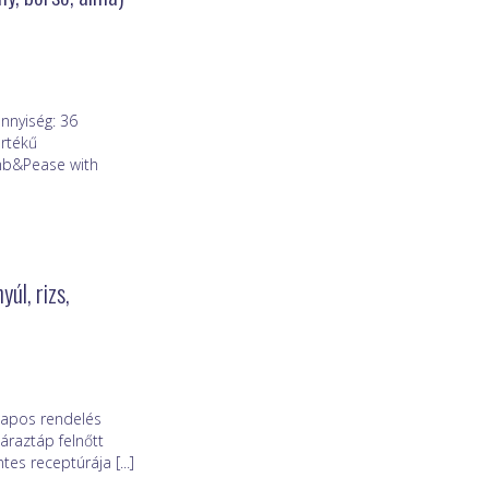
nnyiség: 36
értékű
amb&Pease with
úl, rizs,
lapos rendelés
áraztáp felnőtt
es receptúrája [...]