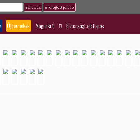
Elfelejtett jelszó
k
Új termékek
Magunkról
Biztonsági adatlapok