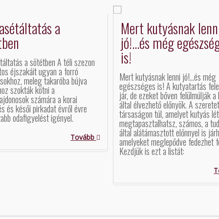
asétáltatás a
Mert kutyásnak lenn
tben
jó!...és még egészsé
is!
áltatás a sötétben A téli szezon
tos éjszakáit ugyan a forró
Mert kutyásnak lenni jó!...és még
sokhoz, meleg takaróba bújva
egészséges is! A kutyatartás fel
hoz szokták kötni a
jár, de ezeket bőven felülmúlják a 
lajdonosok számára a korai
által élvezhető előnyök. A szerete
s és késői pirkadat évről évre
társaságon túl, amelyet kutyás lé
abb odafigyelést igényel.
megtapasztalhatsz, számos, a t
által alátámasztott előnnyel is járh
Tovább
amelyeket meglepődve fedezhet f
Kezdjük is ezt a listát:
T