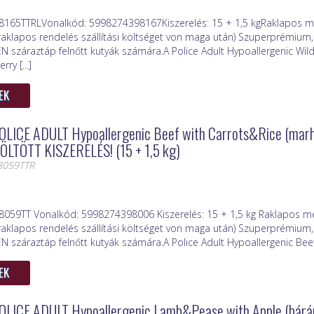
8165TTRLVonalkód: 5998274398167Kiszerelés: 15 + 1,5 kgRaklapos m
raklapos rendelés szállítási költséget von maga után) Szuperprémium, 
 száraztáp felnőtt kutyák számára.A Police Adult Hypoallergenic Wil
y [...]
EK
OLICE ADULT Hypoallergenic Beef with Carrots&Rice (marh
TÖLTÖTT KISZERELÉS! (15 + 1,5 kg)
8059TTR
8059TT Vonalkód: 5998274398006 Kiszerelés: 15 + 1,5 kg Raklapos me
raklapos rendelés szállítási költséget von maga után) Szuperprémium, 
száraztáp felnőtt kutyák számára.A Police Adult Hypoallergenic Beef w
EK
OLICE ADULT Hypoallergenic Lamb&Pease with Apple (bárány