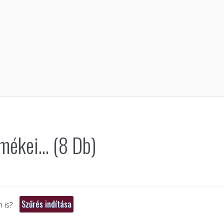
ékei... (8 Db)
 is?