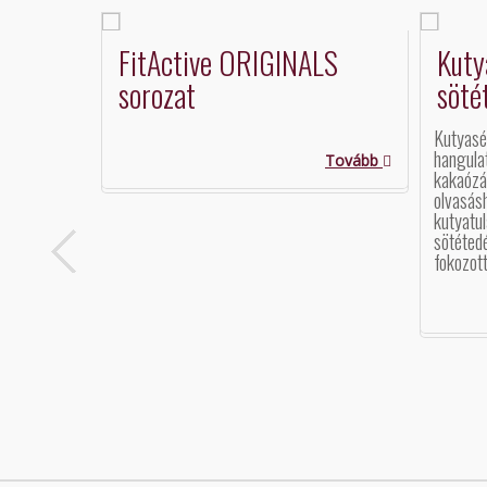
FitActive ORIGINALS
Kuty
sorozat
söté
Kutyasét
hangula
Tovább
kakaózá
olvasás
kutyatu
sötétedé
fokozott