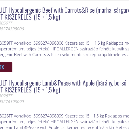
LT Hypoallergenic Beef with Carrots&Rice (marha, sárgarép
 KISZERELÉS! (15 + 1,5 kg)
8059TT
998274398006
8059TT Vonalkód: 5998274398006 Kiszerelés: 15 + 1,5 kg Raklapos me
uperprémium, teljes értékű HIPOALLERGÉN száraztáp felnőtt kutyák s
ergenic Beef with Carrots & Rice csirkementes receptúrája kíméletes a
EK
LT Hypoallergenic Lamb&Pease with Apple (bárány, borsó, 
 KISZERELÉS! (15 + 1,5 kg)
8028TT
998274398099
8028TT Vonalkód: 5998274398099 Kiszerelés: 15 +1,5 kg Raklapos me
uperprémium, teljes értékű HIPOALLERGÉN száraztáp felnőtt kutyák s
lergenic Lamb&Pease with Apple csirkementes receptúrája kíméletes az