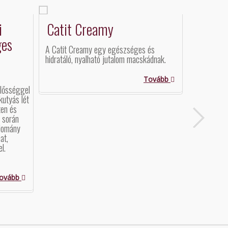
i
Catit Creamy
FitAct
ges
A Catit Creamy egy egészséges és
FitActive
hidratáló, nyalható jutalom macskádnak.
termékcsal
állati fehé
kezelésébe
Tovább
egyféle faj
elősséggel
készülnek,
kutyás lét
ten és
t során
udomány
at,
el.
ovább