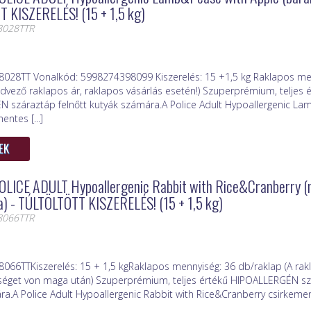
 KISZERELÉS! (15 + 1,5 kg)
8028TTR
8028TT Vonalkód: 5998274398099 Kiszerelés: 15 +1,5 kg Raklapos me
dvező raklapos ár, raklapos vásárlás esetén!) Szuperprémium, teljes 
 száraztáp felnőtt kutyák számára.A Police Adult Hypoallergenic L
entes [...]
EK
OLICE ADULT Hypoallergenic Rabbit with Rice&Cranberry (ny
a) - TÚLTÖLTÖTT KISZERELÉS! (15 + 1,5 kg)
8066TTR
8066TTKiszerelés: 15 + 1,5 kgRaklapos mennyiség: 36 db/raklap (A rak
öltséget von maga után) Szuperprémium, teljes értékű HIPOALLERGÉN sz
a.A Police Adult Hypoallergenic Rabbit with Rice&Cranberry csirkement