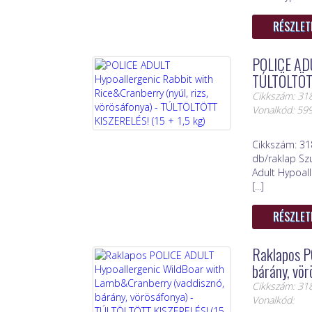
RÉSZLET
POLICE ADUL
TÚLTÖLTÖTT
Cikkszám: 31
Vonalkód: 5
Cikkszám: 31
db/raklap Sz
Adult Hypoal
[...]
RÉSZLET
Raklapos P
bárány, vö
Cikkszám: 31
Vonalkód: