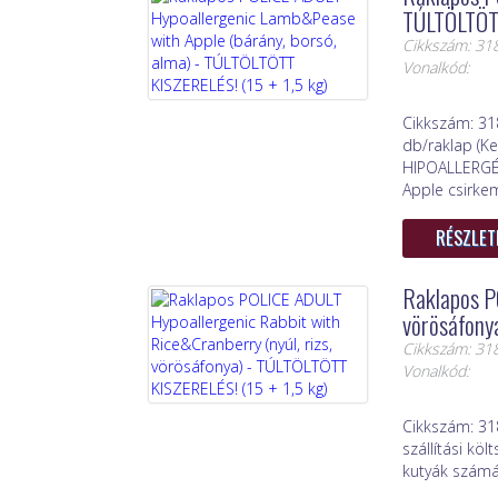
TÚLTÖLTÖTT
Cikkszám: 31
Vonalkód:
Cikkszám: 31
db/raklap (Ke
HIPOALLERGÉN
Apple csirkem
RÉSZLET
Raklapos P
vörösáfony
Cikkszám: 31
Vonalkód:
Cikkszám: 31
szállítási k
kutyák számár