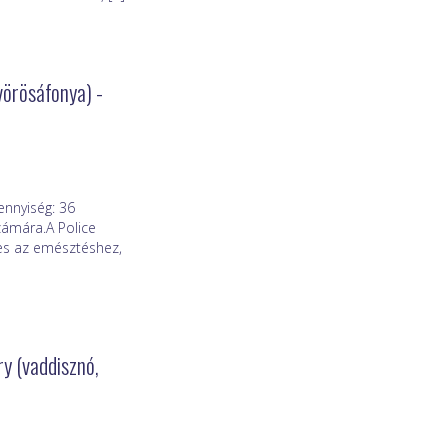
vörösáfonya) -
nnyiség: 36
zámára.A Police
tes az emésztéshez,
y (vaddisznó,