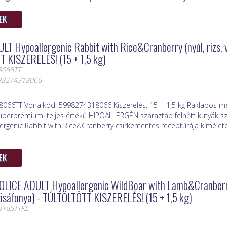
EK
T Hypoallergenic Rabbit with Rice&Cranberry (nyúl, rizs, 
 KISZERELÉS! (15 + 1,5 kg)
8066TT
998274318066
8066TT Vonalkód: 5998274318066 Kiszerelés: 15 + 1,5 kg Raklapos me
uperprémium, teljes értékű HIPOALLERGÉN száraztáp felnőtt kutyák s
lergenic Rabbit with Rice&Cranberry csirkementes receptúrája kíméle
EK
OLICE ADULT Hypoallergenic WildBoar with Lamb&Cranberr
rösáfonya) - TÚLTÖLTÖTT KISZERELÉS! (15 + 1,5 kg)
8165TTRL