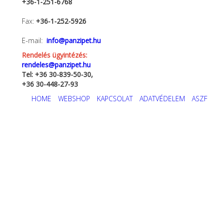
+36-1-251-6768
Fax:
+36-1-252-5926
E-mail:
info@panzipet.hu
Rendelés ügyintézés:
rendeles@panzipet.hu
Tel: +36 30-839-50-30,
+36 30-448-27-93
HOME
WEBSHOP
KAPCSOLAT
ADATVÉDELEM
ASZF
2025 Panzi-Pet Kft.
Integrált ügyviteli, vállalatirányítási
rendszerek
Webáruház készítés