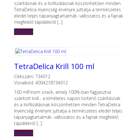
szárításnak és a liofilizálásnak köszönhetően minden
TetraDelica ínyencség érvényre juttatja a természetes
eledel teljes tápanyagtartalmát- változatos és a fajnak
megfelelő táplálékról [...]
Részletek
TetraDelica Krill 100 ml
Cikkszám: 734012
Vonalkód: 4004218734012
100 mlFinom snack, amely 100%-ban fagyasztva
szárított krill.- a kíméletes napon történő szárításnak
és a liofilizálásnak köszönhetően minden TetraDelica
ínyencség érvényre juttatja a természetes eledel teljes
tápanyagtartalmát- változatos és a fajnak megfelelő
táplálékról [...]
Részletek