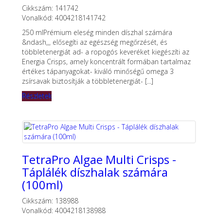
Cikkszám: 141742
Vonalkód: 4004218141742
250 mlPrémium eleség minden díszhal számára
&ndash,,, elősegíti az egészség megőrzését, és
többletenergiát ad- a ropogós keveréket kiegészíti az
Energia Crisps, amely koncentrált formában tartalmaz
értékes tápanyagokat- kiváló minőségű omega 3
zsírsavak biztosítják a többletenergiát- [...]
Részletek
TetraPro Algae Multi Crisps -
Táplálék díszhalak számára
(100ml)
Cikkszám: 138988
Vonalkód: 4004218138988