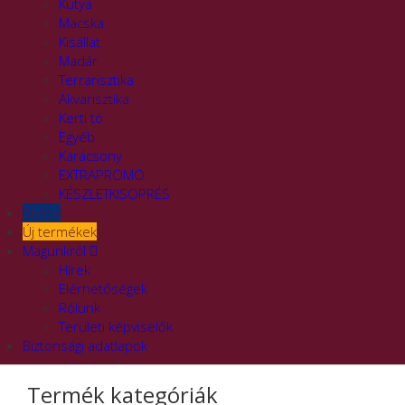
Kutya
Macska
Kisállat
Madár
Terrarisztika
Akvarisztika
Kerti tó
Egyéb
Karácsony
EXTRAPROMO
KÉSZLETKISÖPRÉS
Akciók
Új termékek
Magunkról
Hírek
Elérhetőségek
Rólunk
Területi képviselők
Biztonsági adatlapok
Termék kategóriák