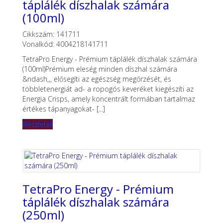
táplálék díszhalak számára
(100ml)
Cikkszám: 141711
Vonalkód: 4004218141711
TetraPro Energy - Prémium táplálék díszhalak számára
(100ml)Prémium eleség minden díszhal számára
&ndash,,, elősegíti az egészség megőrzését, és
többletenergiát ad- a ropogós keveréket kiegészíti az
Energia Crisps, amely koncentrált formában tartalmaz
értékes tápanyagokat- [...]
Részletek
TetraPro Energy - Prémium
táplálék díszhalak számára
(250ml)