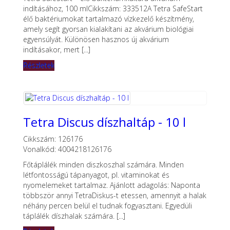
indításához, 100 mlCikkszám: 333512A Tetra SafeStart
élő baktériumokat tartalmazó vízkezelő készítmény,
amely segít gyorsan kialakítani az akvárium biológiai
egyensúlyát. Különösen hasznos új akvárium
indításakor, mert [...]
Részletek
Tetra Discus díszhaltáp - 10 l
Cikkszám: 126176
Vonalkód: 4004218126176
Főtáplálék minden diszkoszhal számára. Minden
létfontosságú tápanyagot, pl. vitaminokat és
nyomelemeket tartalmaz. Ajánlott adagolás: Naponta
többször annyi TetraDiskus-t etessen, amennyit a halak
néhány percen belül el tudnak fogyasztani. Egyedüli
táplálék díszhalak számára. [...]