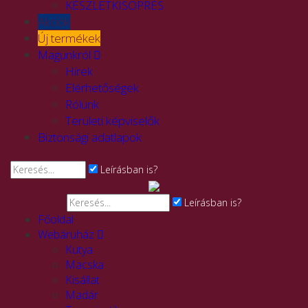
KÉSZLETKISÖPRÉS
Akciók
Új termékek
Magunkról
Hírek
Elérhetőségek
Rólunk
Területi képviselők
Biztonsági adatlapok
Leírásban is?
Leírásban is?
Főoldal
Webáruház
Kutya
Macska
Kisállat
Madár