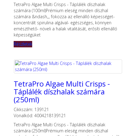
TetraPro Algae Multi Crisps - Táplálék díszhalak
számára (100ml)Prémium eleség minden díszhal
számára &ndash,,, fokozza az ellenálló képességet-
koncentrált spirulina algával- egészséges, könnyen
emészthető- növeli a halak vitalitását, erősíti ellenálló
képességüket
Részletek
TetraPro Algae Multi Crisps -
Táplálék díszhalak számára
(250ml)
Cikkszám: 139121
Vonalkód: 4004218139121
TetraPro Algae Multi Crisps - Táplálék díszhalak
számára (250ml)Prémium eleség minden díszhal