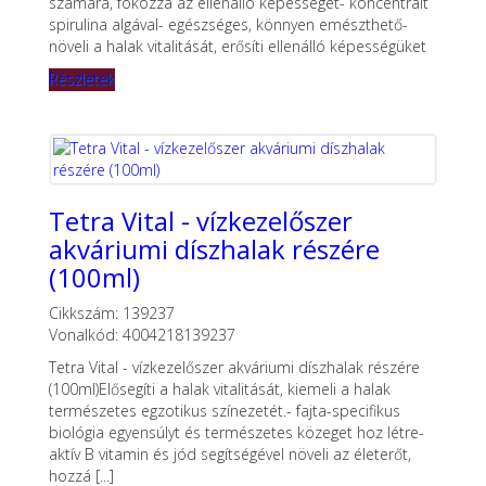
számára, fokozza az ellenálló képességet- koncentrált
spirulina algával- egészséges, könnyen emészthető-
növeli a halak vitalitását, erősíti ellenálló képességüket
Részletek
Tetra Vital - vízkezelőszer
akváriumi díszhalak részére
(100ml)
Cikkszám: 139237
Vonalkód: 4004218139237
Tetra Vital - vízkezelőszer akváriumi díszhalak részére
(100ml)Elősegíti a halak vitalitását, kiemeli a halak
természetes egzotikus színezetét.- fajta-specifikus
biológia egyensúlyt és természetes közeget hoz létre-
aktív B vitamin és jód segítségével növeli az életerőt,
hozzá [...]