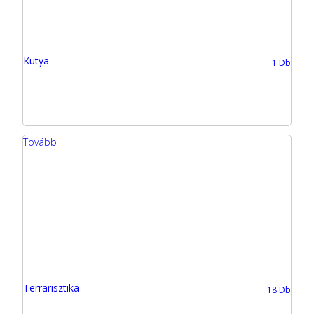
Kutya
1 Db
Tovább
Terrarisztika
18 Db