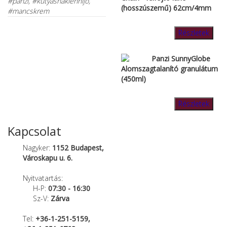
#panzi, #kutyasnaklennijo,
(hosszúszemű) 62cm/4mm
#mancskrem
Részletek
Panzi SunnyGlobe
Alomszagtalanító granulátum
(450ml)
Részletek
Kapcsolat
Nagyker:
1152 Budapest,
Városkapu u. 6.
Nyitvatartás:
H-P:
07:30 - 16:30
Sz-V:
Zárva
Tel:
+36-1-251-5159,