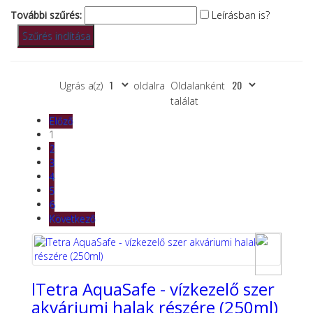
További szűrés:
Leírásban is?
Ugrás a(z)
oldalra
Oldalanként
találat
Előző
1
2
3
4
5
6
Következő
lTetra AquaSafe - vízkezelő szer
akváriumi halak részére (250ml)