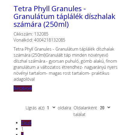
Tetra Phyll Granules -
Granulátum táplálék díszhalak
számára (250ml)
Cikkszám: 132085
Vonalkód: 4004218132085
Tetra Phyll Granules - Granulátum táplálék díszhalak
számára (250ml)Granulált táp minden növényevő
díszhal számára.- gyorsan puhuló, gömb alakú, finom
granulátum a változatos étrendhez- nagyarányú nyers
növényi tartalom- magas rost tartalom- praktikus
adagolóval
Részletek
Ugrás a(z)
oldalra
Oldalanként
találat
Előző
1
2