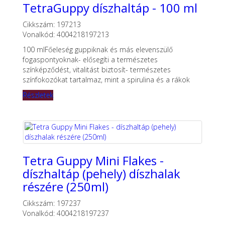
TetraGuppy díszhaltáp - 100 ml
Cikkszám: 197213
Vonalkód: 4004218197213
100 mlFőeleség guppiknak és más elevenszülő
fogaspontyoknak- elősegíti a természetes
színképződést, vitalitást biztosít- természetes
színfokozókat tartalmaz, mint a spirulina és a rákok
Részletek
Tetra Guppy Mini Flakes -
díszhaltáp (pehely) díszhalak
részére (250ml)
Cikkszám: 197237
Vonalkód: 4004218197237