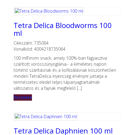
Tetra Delica Bloodworms 100
ml
Cikkszám: 735064
Vonalkód: 4004218735064
100 mlFinom snack, amely 100%-ban fagyasztva
szárított vörösszúnyoglárva.- a kíméletes napon
történő szárításnak és a liofilizálásnak köszönhetően
minden TetraDelica ínyencség érvényre juttatja a
természetes eledel teljes tápanyagtartalmát-
változatos és a fajnak megfelelő [...]
Részletek
Tetra Delica Daphnien 100 ml