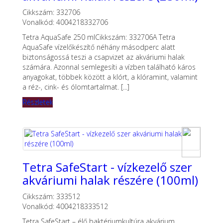
Cikkszám: 332706
Vonalkód: 4004218332706
Tetra AquaSafe 250 mlCikkszám: 332706A Tetra
AquaSafe vízelőkészítő néhány másodperc alatt
biztonságossá teszi a csapvizet az akváriumi halak
számára. Azonnal semlegesíti a vízben található káros
anyagokat, többek között a klórt, a klóramint, valamint
a réz-, cink- és ólomtartalmat. [...]
Részletek
Tetra SafeStart - vízkezelő szer
akváriumi halak részére (100ml)
Cikkszám: 333512
Vonalkód: 4004218333512
Tetra SafeStart – élő baktériumkultúra akvárium