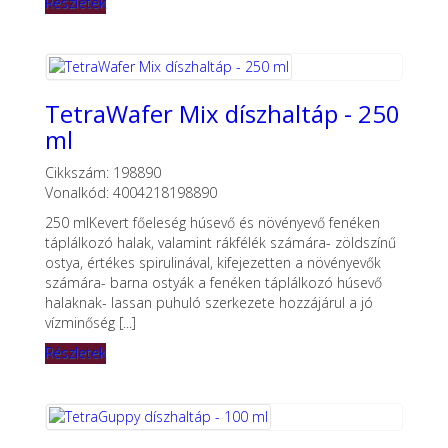
Részletek
TetraWafer Mix díszhaltáp - 250
ml
Cikkszám: 198890
Vonalkód: 4004218198890
250 mlKevert főeleség húsevő és növényevő fenéken
táplálkozó halak, valamint rákfélék számára- zöldszínű
ostya, értékes spirulinával, kifejezetten a növényevők
számára- barna ostyák a fenéken táplálkozó húsevő
halaknak- lassan puhuló szerkezete hozzájárul a jó
vízminőség [...]
Részletek