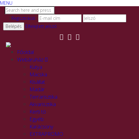
MENU
Regisztráció
Elfelejtett jelszó
Főoldal
Webáruház
Kutya
Macska
Kisállat
Madár
Terrarisztika
Akvarisztika
Kerti tó
Egyéb
Karácsony
EXTRAPROMO