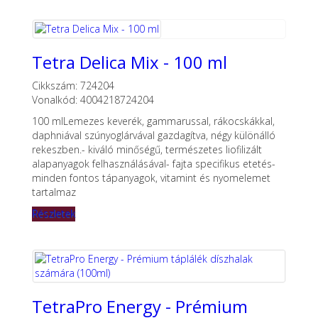
Tetra Delica Mix - 100 ml
Cikkszám: 724204
Vonalkód: 4004218724204
100 mlLemezes keverék, gammarussal, rákocskákkal,
daphniával szúnyoglárvával gazdagítva, négy különálló
rekeszben.- kiváló minőségű, természetes liofilizált
alapanyagok felhasználásával- fajta specifikus etetés-
minden fontos tápanyagok, vitamint és nyomelemet
tartalmaz
Részletek
TetraPro Energy - Prémium