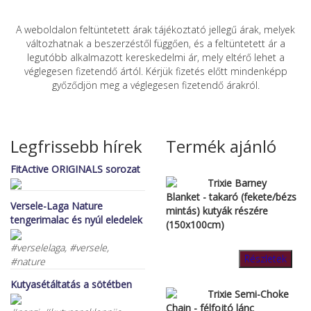
A weboldalon feltüntetett árak tájékoztató jellegű árak, melyek
változhatnak a beszerzéstől függően, és a feltüntetett ár a
legutóbb alkalmazott kereskedelmi ár, mely eltérő lehet a
véglegesen fizetendő ártól. Kérjük fizetés előtt mindenképp
győződjön meg a véglegesen fizetendő árakról.
Legfrissebb hírek
Termék ajánló
FitActive ORIGINALS sorozat
Trixie Barney
Blanket - takaró (fekete/bézs
Versele-Laga Nature
mintás) kutyák részére
tengerimalac és nyúl eledelek
(150x100cm)
#verselelaga, #versele,
Részletek
#nature
Kutyasétáltatás a sötétben
Trixie Semi-Choke
Chain - félfojtó lánc