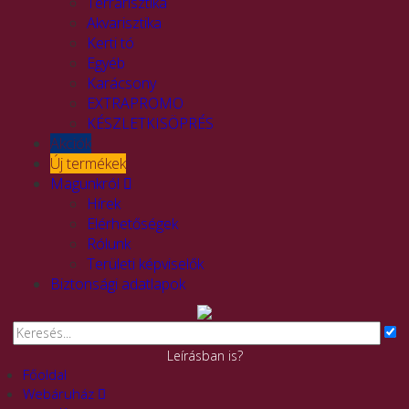
Terrarisztika
Akvarisztika
Kerti tó
Egyéb
Karácsony
EXTRAPROMO
KÉSZLETKISÖPRÉS
Akciók
Új termékek
Magunkról
Hírek
Elérhetőségek
Rólunk
Területi képviselők
Biztonsági adatlapok
Leírásban is?
Főoldal
Webáruház