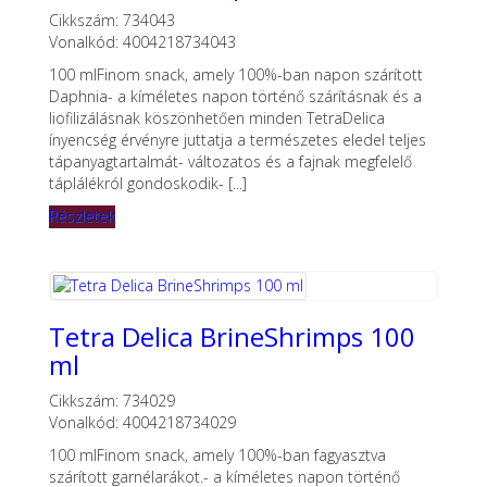
Cikkszám: 734043
Vonalkód: 4004218734043
100 mlFinom snack, amely 100%-ban napon szárított
Daphnia- a kíméletes napon történő szárításnak és a
liofilizálásnak köszönhetően minden TetraDelica
ínyencség érvényre juttatja a természetes eledel teljes
tápanyagtartalmát- változatos és a fajnak megfelelő
táplálékról gondoskodik- [...]
Részletek
Tetra Delica BrineShrimps 100
ml
Cikkszám: 734029
Vonalkód: 4004218734029
100 mlFinom snack, amely 100%-ban fagyasztva
szárított garnélarákot.- a kíméletes napon történő