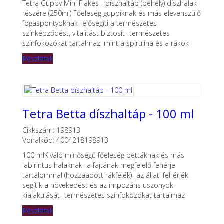
Tetra Guppy Mini Flakes - díszhaltáp (pehely) díszhalak
részére (250ml) Főeleség guppiknak és más elevenszülő
fogaspontyoknak- elősegíti a természetes
színképződést, vitalitást biztosít- természetes
színfokozókat tartalmaz, mint a spirulina és a rákok
Részletek
Tetra Betta díszhaltáp - 100 ml
Cikkszám: 198913
Vonalkód: 4004218198913
100 mlKiváló minőségű főeleség bettáknak és más
labirintus halaknak- a fajtának megfelelő fehérje
tartalommal (hozzáadott rákfélék)- az állati fehérjék
segítik a növekedést és az impozáns uszonyok
kialakulását- természetes színfokozókat tartalmaz
Részletek