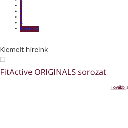
3
4
5
6
Következő
Kiemelt híreink
FitActive ORIGINALS sorozat
Tovább