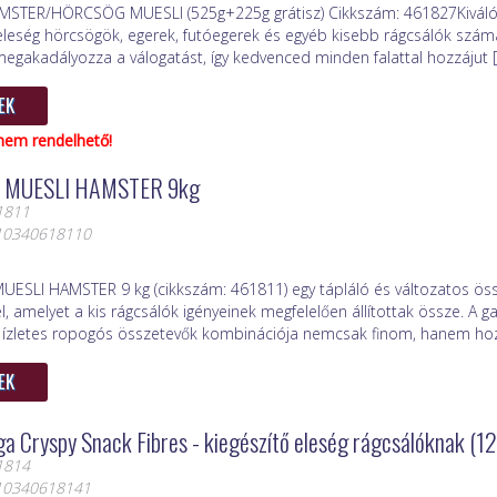
MSTER/HÖRCSÖG MUESLI (525g+225g grátisz) Cikkszám: 461827Kiváló 
eleség hörcsögök, egerek, futóegerek és egyéb kisebb rágcsálók számá
egakadályozza a válogatást, így kedvenced minden falattal hozzájut [.
EK
nem rendelhető!
 MUESLI HAMSTER 9kg
1811
410340618110
MUESLI HAMSTER 9 kg (cikkszám: 461811) egy tápláló és változatos ös
, amelyet a kis rágcsálók igényeinek megfelelően állítottak össze. A 
 ízletes ropogós összetevők kombinációja nemcsak finom, hanem hozzá
EK
a Cryspy Snack Fibres - kiegészítő eleség rágcsálóknak (1
1814
410340618141