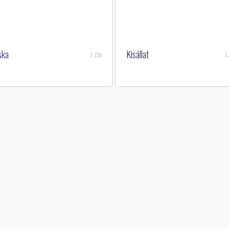
ska
Kisállat
1 Db
1