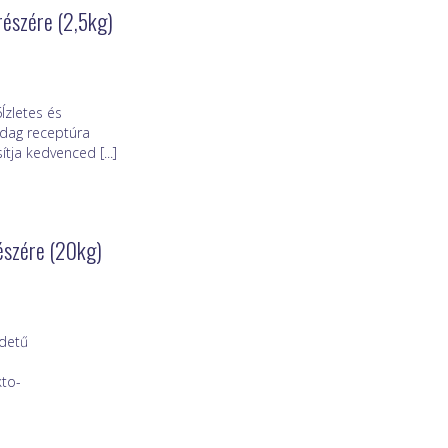
részére (2,5kg)
Ízletes és
zdag receptúra
ja kedvenced [...]
részére (20kg)
edetű
kto-