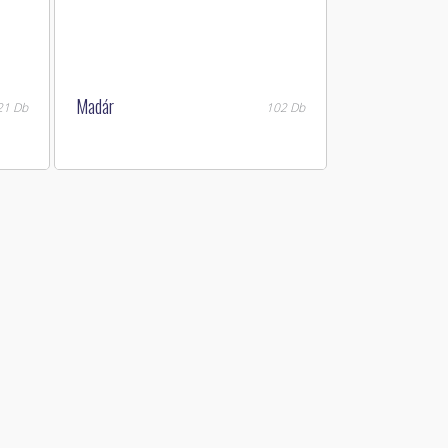
Madár
21 Db
102 Db