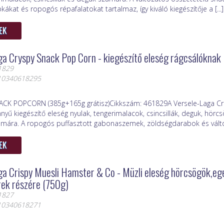
ákat és ropogós répafalatokat tartalmaz, így kiváló kiegészítője a [...]
EK
ga Cryspy Snack Pop Corn - kiegészítő eleség rágcsálóknak
1829
410340618295
ACK POPCORN (385g+165g grátisz)Cikkszám: 461829A Versele-Laga Cr
nnyű kiegészítő eleség nyulak, tengerimalacok, csincsillák, deguk, hör
ámára. A ropogós puffasztott gabonaszemek, zöldségdarabok és változ
EK
ga Crispy Muesli Hamster & Co - Müzli eleség hörcsögök,e
rek részére (750g)
1827
410340618271