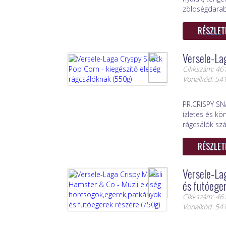
zöldségdarabk
RÉSZLET
Versele-La
Cikkszám: 46
Vonalkód: 5
PR.CRISPY SN
ízletes és kö
rágcsálók sz
RÉSZLET
Versele-La
és futóege
Cikkszám: 46
Vonalkód: 5