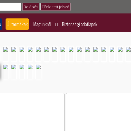
Elfelejtett jelszó
k
Új termékek
Magunkról
Biztonsági adatlapok