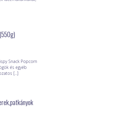
 (550g)
ispy Snack Popcorn
csögök és egyéb
atos [...]
gerek,patkányok