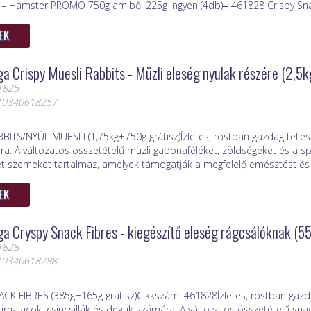
i – Hamster PROMO 750g amiből 225g ingyen (4db)‒ 461828 Crispy Snack
EK
a Crispy Muesli Rabbits - Müzli eleség nyulak részére (2,5k
1825
410340618257
BITS/NYÚL MUESLI (1,75kg+750g grátisz)Ízletes, rostban gazdag teljes
a. A változatos összetételű müzli gabonaféléket, zöldségeket és a sp
et szemeket tartalmaz, amelyek támogatják a megfelelő emésztést és az
EK
a Cryspy Snack Fibres - kiegészítő eleség rágcsálóknak (5
1828
410340618288
ACK FIBRES (385g+165g grátisz)Cikkszám: 461828Ízletes, rostban gazd
rimalacok, csincsillák és deguk számára. A változatos összetételű snac