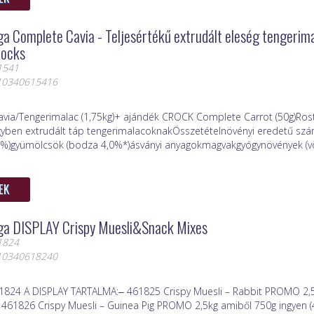
a Complete Cavia - Teljesértékű extrudált eleség tengerim
rocks
1541
410340615416
ia/Tengerimalac (1,75kg)+ ajándék CROCK Complete Carrot (50g)Ro
yben extrudált táp tengerimalacoknakÖsszetételnövényi eredetű szár
%)gyümölcsök (bodza 4,0%*)ásványi anyagokmagvakgyógynövények (v
EK
ga DISPLAY Crispy Muesli&Snack Mixes
1824
410340618240
1824 A DISPLAY TARTALMA:‒ 461825 Crispy Muesli – Rabbit PROMO 2,
‒ 461826 Crispy Muesli – Guinea Pig PROMO 2,5kg amiből 750g ingyen 