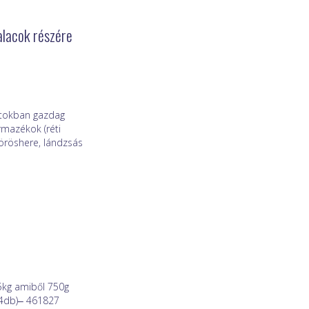
alacok részére
stokban gazdag
mazékok (réti
öröshere, lándzsás
5kg amiből 750g
(4db)‒ 461827