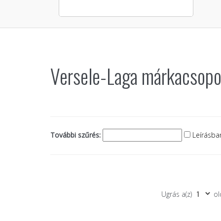
Versele-Laga márkacsopor
További szűrés:
Leírásban
Ugrás a(z)
ol