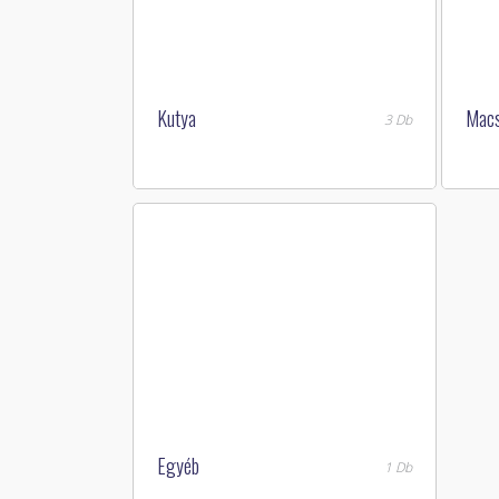
Kutya
Mac
3 Db
Egyéb
1 Db