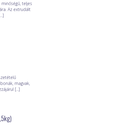
minőségű, teljes
ra. Az extrudált
..]
szetételű
gabonák, magvak,
járul [...]
2,5kg)