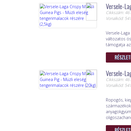
Versele-Lag
Cikkszám: 46
Vonalkód: 5
Versele-Laga 
változatos ö
támogatja az
RÉSZLET
Versele-Lag
Cikkszám: 46
Vonalkód: 5
Ropogós, kie
származékokg
anyagokgyümö
oligoszacharid
RÉSZLET