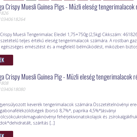
a Crispy Muesli Guinea Pigs - Müzli eleség tengerimalacok 
1826
410340618264
Crispy Muesli Tengerimalac Eledel 1,75+750g (2,5kg) Cikkszám: 461826
sszetételű teljes értékű eleség tengerimalacok számára. A rostban ga
 egészséges emésztést és a megfelelő bélműködést, miközben biztosít
EK
a Crispy Muesli Guinea Pig - Müzli eleség tengerimalacok 
1808
410340618080
gyensúlyozott keverék tengerimalacok számára.Összetételnövényi er
abonafélékzöldségek (borsó 8,7%*, paprika 4,5%*)ásványi
lcsökcukrokmagvaknövényi fehérjekivonatokolajok és zsírokalgákfru
ok*dehidratált, szárítás [...]
EK