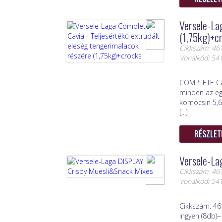
Versele-Lag
(1,75kg)+c
Cikkszám: 46
Vonalkód: 5
COMPLETE Cav
minden az eg
komócsin 5,6
[...]
RÉSZLET
Versele-La
Cikkszám: 46
Vonalkód: 5
Cikkszám: 46
ingyen (8db)