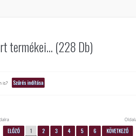
t termékei... (228 Db)
 is?
dalra
Oldal
ELŐZŐ
1
2
3
4
5
6
KÖVETKEZŐ