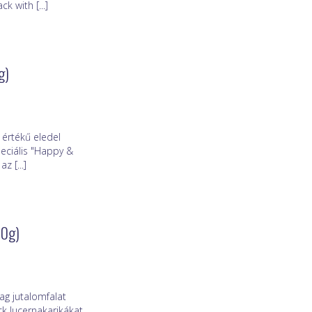
 with [...]
g)
 értékű eledel
eciális "Happy &
 [...]
50g)
ag jutalomfalat
k lucernakarikákat,