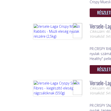
Crispy Muesl
RÉSZLET
Versele-Lag
Cikkszám: 46
Vonalkód: 5
PR.CRISPY RAB
nyulak számár
Healthy" pell
RÉSZLET
Versele-Lag
Cikkszám: 46
Vonalkód: 5
PR.CRISPY SN
nyulak, tenge