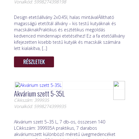
Vonalkód: 5998274398198
Design etetőállvány 2x0.45l, halas mintávalÁllítható
magasságú etetőtál állvány – kis testű kutyáknak és
macskáknakPraktikus és esztétikus megoldás
kedvenced mindennapi etetéséhez! Ez a fa etetőállvány
kifejezetten kisebb testű kutyák és macskák számára
lett kialakítva, [...]
RÉSZLETEK
Akvárium szett 5-35L
Cikkszám: 399935
Vonalkód: 5998274399935
Akvárium szett 5–35 L, 7 db-os, összesen 140
LCikkszám: 399935A praktikus, 7 darabos
akváriumszett különböző méretű üvegmedencéket