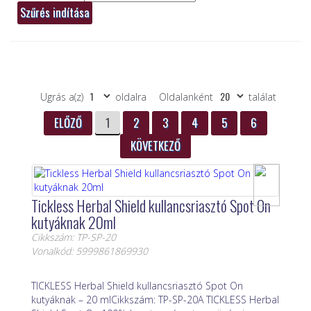
Ugrás a(z)
oldalra
Oldalanként
találat
ELŐZŐ
1
2
3
4
5
6
KÖVETKEZŐ
Tickless Herbal Shield kullancsriasztó Spot On
kutyáknak 20ml
Cikkszám: TP-SP-20
Vonalkód: 5999861869930
TICKLESS Herbal Shield kullancsriasztó Spot On
kutyáknak – 20 mlCikkszám: TP-SP-20A TICKLESS Herbal