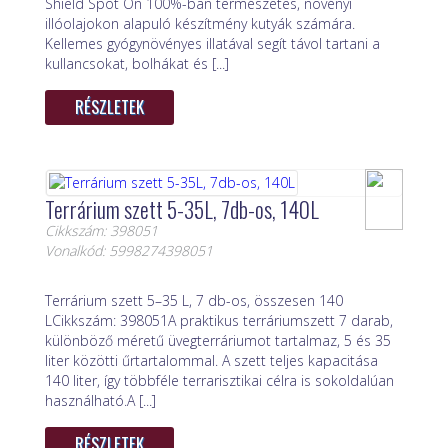
Shield Spot On 100%-ban természetes, növényi
illóolajokon alapuló készítmény kutyák számára.
Kellemes gyógynövényes illatával segít távol tartani a
kullancsokat, bolhákat és [...]
RÉSZLETEK
Terrárium szett 5-35L, 7db-os, 140L
Cikkszám: 398051
Vonalkód: 5998274398051
Terrárium szett 5–35 L, 7 db-os, összesen 140
LCikkszám: 398051A praktikus terráriumszett 7 darab,
különböző méretű üvegterráriumot tartalmaz, 5 és 35
liter közötti űrtartalommal. A szett teljes kapacitása
140 liter, így többféle terrarisztikai célra is sokoldalúan
használható.A [...]
RÉSZLETEK