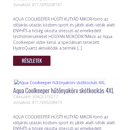
Vonalkód: 8717495038181
AQUA COOLKEEPER HŰSÍTI KUTYÁD MIKOR-forró az
időjárás-utazás közben-sport és játék alatt-séták alatt
ENYHÍTI-a hőség okozta stresszt-az emelkedett
testhőmérsékletet HOGYAN MŰKÖDIK?Mikor az Aqua
Coolkeeper vízbe kerül, a speciálisan tervezett
HydroQuartz aktiválódik a termék [...]
RÉSZLETEK
Aqua Coolkeeper hűtőnyakörv skótkockás 4XL
Cikkszám: 50AQCOSG17
Vonalkód: 8717495038419
AQUA COOLKEEPER HŰSÍTI KUTYÁD MIKOR-forró az
időjárás-utazás közben-sport és játék alatt-séták alatt
ENYHÍTI-a hőség okozta stresszt-az emelkedett