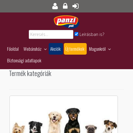
Leírásban is?
Főoldal
Webáruház
Akciók
Új termékek
Magunkról
Biztonsági adatlapok
Termék kategóriák