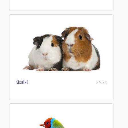
Kisállat
910 Db