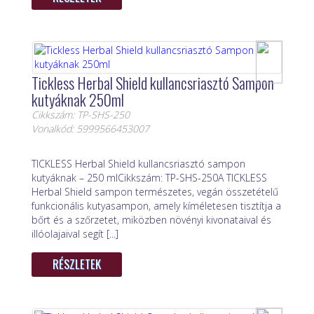
Tickless Herbal Shield kullancsriasztó Sampon
kutyáknak 250ml
Cikkszám: TP-SHS-250
Vonalkód: 5999566453007
TICKLESS Herbal Shield kullancsriasztó sampon
kutyáknak – 250 mlCikkszám: TP-SHS-250A TICKLESS
Herbal Shield sampon természetes, vegán összetételű
funkcionális kutyasampon, amely kíméletesen tisztítja a
bőrt és a szőrzetet, miközben növényi kivonataival és
illóolajaival segít [...]
RÉSZLETEK