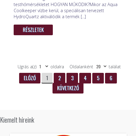
testhőmérsékletet HOGYAN MŰKÖDIK?Mikor az Aqua
Coolkeeper vízbe kerül, a speciálisan tervezett
HydroQuartz aktiválódik a termék [...]
RÉSZLETEK
Ugrás a(z)
oldalra
Oldalanként
találat
ELŐZŐ
1
2
3
4
5
6
KÖVETKEZŐ
Kiemelt híreink