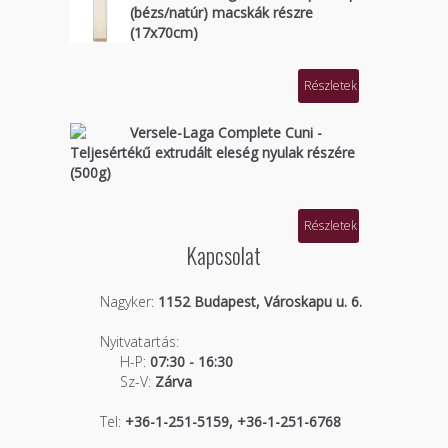
(bézs/natúr) macskák részre
(17x70cm)
Részletek
Versele-Laga Complete Cuni -
Teljesértékű extrudált eleség nyulak részére
(500g)
Részletek
Kapcsolat
Nagyker:
1152 Budapest, Városkapu u. 6.
Nyitvatartás:
H-P:
07:30 - 16:30
Sz-V:
Zárva
Tel:
+36-1-251-5159, +36-1-251-6768