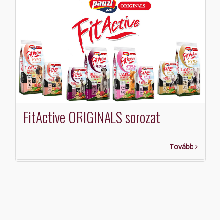
FitActive ORIGINALS sorozat
Tovább
o