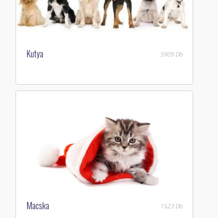
Kutya
5909 Db
Macska
1523 Db