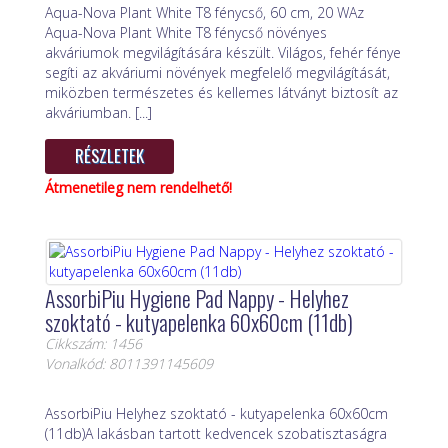
Aqua-Nova Plant White T8 fénycső, 60 cm, 20 WAz
Aqua-Nova Plant White T8 fénycső növényes
akváriumok megvilágítására készült. Világos, fehér fénye
segíti az akváriumi növények megfelelő megvilágítását,
miközben természetes és kellemes látványt biztosít az
akváriumban. [...]
RÉSZLETEK
Átmenetileg nem rendelhető!
AssorbiPiu Hygiene Pad Nappy - Helyhez
szoktató - kutyapelenka 60x60cm (11db)
Cikkszám: 1456
Vonalkód: 8011391145609
AssorbiPiu Helyhez szoktató - kutyapelenka 60x60cm
(11db)A lakásban tartott kedvencek szobatisztaságra