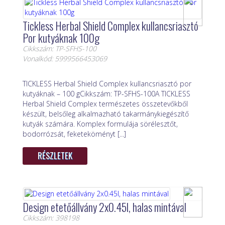
Tickless Herbal Shield Complex kullancsriasztó
Por kutyáknak 100g
Cikkszám: TP-SFHS-100
Vonalkód: 5999566453069
TICKLESS Herbal Shield Complex kullancsriasztó por
kutyáknak – 100 gCikkszám: TP-SFHS-100A TICKLESS
Herbal Shield Complex természetes összetevőkből
készült, belsőleg alkalmazható takarmánykiegészítő
kutyák számára. Komplex formulája sörélesztőt,
bodorrózsát, feketeköményt [...]
RÉSZLETEK
Design etetőállvány 2x0.45l, halas mintával
Cikkszám: 398198