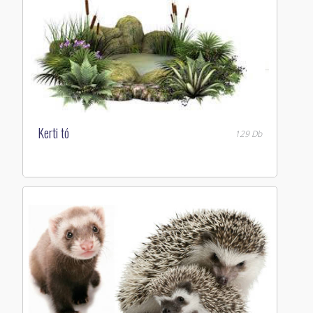
Kerti tó
129 Db