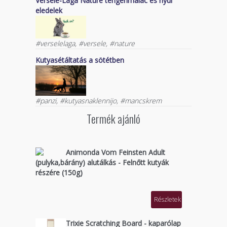
Versele-Laga Nature tengerimalac és nyúl
eledelek
#verselelaga, #versele, #nature
Kutyasétáltatás a sötétben
#panzi, #kutyasnaklennijo, #mancskrem
Termék ajánló
Animonda Vom Feinsten Adult
(pulyka,bárány) alutálkás - Felnőtt kutyák
részére (150g)
Részletek
Trixie Scratching Board - kaparólap