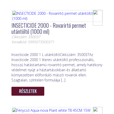
INSECTICIDE 2000 - Rovarirtó permet
utántöltő (1000 ml)
Cikkszám: 350037
Vonalkód: 5995073500371
Insecticide 2000 1 L utántöltőCikkszám: 350037Az
Insecticide 2000 1 literes utántöltő professzionális,
hosszú hatástartamú rovarirtó permet, amely hatékony
védelmet nyújt a háztartásokban és állattartó
környezetben előforduló mászó rovarok ellen.
Szagtalan, színtelen formulája [...]
RÉSZLETEK