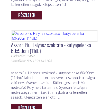
kellemetlen szagok. Kifejezetten [...]
RÉSZLETEK
AssorbiPiu Helyhez szoktató - kutyapelenka
60x90cm (11db)
Cikkszám: 1457
Vonalkód: 8011391145708
AssorbiPiu Helyhez szoktató - kutyapelenka 60x90cm
(11db))A lakásban tartott kedvencek szobatisztaságra
való nevelésének eszköze. Különleges, rendkívüli-
nedvszívó Polymert tartalmaz. Gyorsan felszívja a
nedvességet, nem ázik át, megköti a kellemetlen
szagok. Kifejezetten ajánlott: [...]
RÉSZLETEK