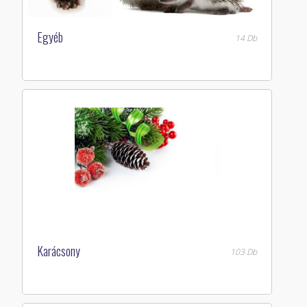
Egyéb
14 Db
Karácsony
103 Db