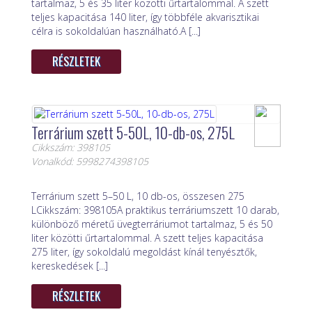
tartalmaz, 5 és 35 liter közötti űrtartalommal. A szett
teljes kapacitása 140 liter, így többféle akvarisztikai
célra is sokoldalúan használható.A [...]
RÉSZLETEK
Terrárium szett 5-50L, 10-db-os, 275L
Cikkszám: 398105
Vonalkód: 5998274398105
Terrárium szett 5–50 L, 10 db-os, összesen 275
LCikkszám: 398105A praktikus terráriumszett 10 darab,
különböző méretű üvegterráriumot tartalmaz, 5 és 50
liter közötti űrtartalommal. A szett teljes kapacitása
275 liter, így sokoldalú megoldást kínál tenyésztők,
kereskedések [...]
RÉSZLETEK