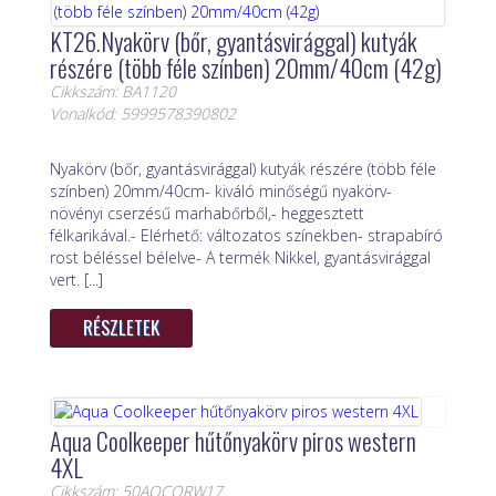
KT26.Nyakörv (bőr, gyantásvirággal) kutyák
részére (több féle színben) 20mm/40cm (42g)
Cikkszám: BA1120
Vonalkód: 5999578390802
Nyakörv (bőr, gyantásvirággal) kutyák részére (több féle
színben) 20mm/40cm- kiváló minőségű nyakörv-
növényi cserzésű marhabőrből,- heggesztett
félkarikával.- Elérhető: változatos színekben- strapabíró
rost béléssel bélelve- A termék Nikkel, gyantásvirággal
vert. [...]
RÉSZLETEK
Aqua Coolkeeper hűtőnyakörv piros western
4XL
Cikkszám: 50AQCORW17