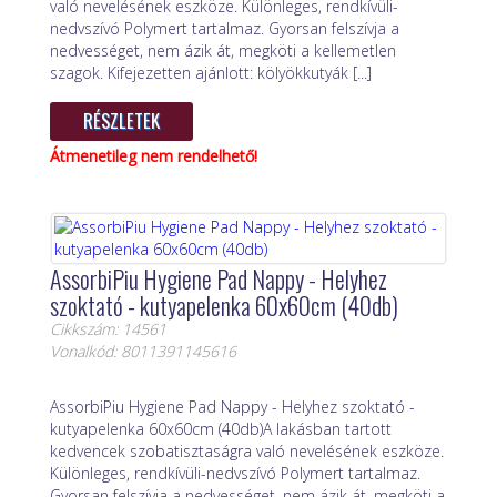
való nevelésének eszköze. Különleges, rendkívüli-
nedvszívó Polymert tartalmaz. Gyorsan felszívja a
nedvességet, nem ázik át, megköti a kellemetlen
szagok. Kifejezetten ajánlott: kölyökkutyák [...]
RÉSZLETEK
Átmenetileg nem rendelhető!
AssorbiPiu Hygiene Pad Nappy - Helyhez
szoktató - kutyapelenka 60x60cm (40db)
Cikkszám: 14561
Vonalkód: 8011391145616
AssorbiPiu Hygiene Pad Nappy - Helyhez szoktató -
kutyapelenka 60x60cm (40db)A lakásban tartott
kedvencek szobatisztaságra való nevelésének eszköze.
Különleges, rendkívüli-nedvszívó Polymert tartalmaz.
Gyorsan felszívja a nedvességet, nem ázik át, megköti a