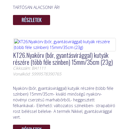
TARTÓSAN ALACSONY ÁR!
RÉSZLETEK
KT26.Nyakörv (bőr, gyantásvirággal) kutyák
részére (több féle színben) 15mm/35cm (23g)
Cikkszám: BA1111
Vonalkód: 5999578390765
Nyakörv (bőr, gyantásvirággal) kutyák részére (több féle
színben) 15mm/35cm- kiváló minőségű nyakörv-
növényi cserzésű marhabőrből,- heggesztett
félkarikával.- Elérhető: változatos színekben- strapabíró
rost béléssel bélelve- A termék Nikkel, gyantásvirággal
vert.