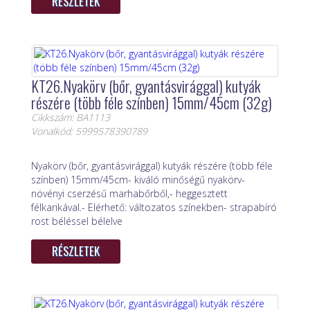
RÉSZLETEK
KT26.Nyakörv (bőr, gyantásvirággal) kutyák
részére (több féle színben) 15mm/45cm (32g)
Cikkszám: BA1113
Vonalkód: 5999578390789
Nyakörv (bőr, gyantásvirággal) kutyák részére (több féle
színben) 15mm/45cm- kiváló minőségű nyakörv-
növényi cserzésű marhabőrből,- heggesztett
félkarikával.- Elérhető: változatos színekben- strapabíró
rost béléssel bélelve
RÉSZLETEK