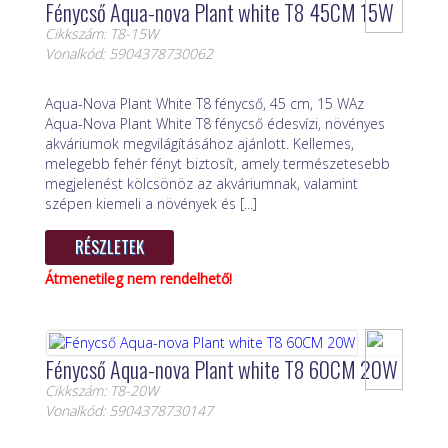
Fénycső Aqua-nova Plant white T8 45CM 15W
Cikkszám: T8-15W
Vonalkód: 5904378730062
Aqua-Nova Plant White T8 fénycső, 45 cm, 15 WAz
Aqua-Nova Plant White T8 fénycső édesvízi, növényes
akváriumok megvilágításához ajánlott. Kellemes,
melegebb fehér fényt biztosít, amely természetesebb
megjelenést kölcsönöz az akváriumnak, valamint
szépen kiemeli a növények és [...]
RÉSZLETEK
Átmenetileg nem rendelhető!
Fénycső Aqua-nova Plant white T8 60CM 20W
Cikkszám: T8-20W
Vonalkód: 5904378730147