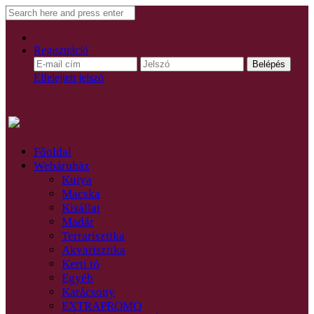
Regisztráció
Elfelejtett jelszó
Főoldal
Webáruház
Kutya
Macska
Kisállat
Madár
Terrarisztika
Akvarisztika
Kerti tó
Egyéb
Karácsony
EXTRAPROMO