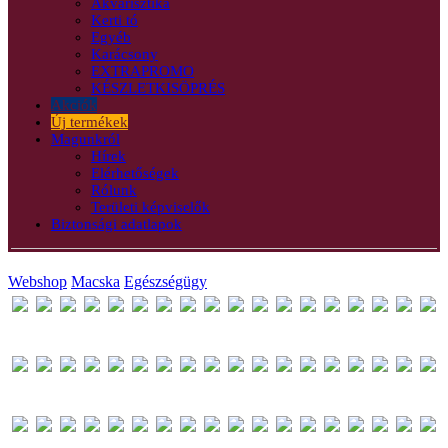
Akvarisztika
Kerti tó
Egyéb
Karácsony
EXTRAPROMO
KÉSZLETKISÖPRÉS
Akciók
Új termékek
Magunkról
Hírek
Elérhetőségek
Rólunk
Területi képviselők
Biztonsági adatlapok
Webshop
Macska
Egészségügy