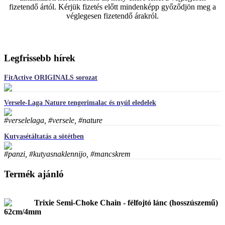
fizetendő ártól. Kérjük fizetés előtt mindenképp győződjön meg a
véglegesen fizetendő árakról.
Legfrissebb hírek
FitActive ORIGINALS sorozat
Versele-Laga Nature tengerimalac és nyúl eledelek
#verselelaga, #versele, #nature
Kutyasétáltatás a sötétben
#panzi, #kutyasnaklennijo, #mancskrem
Termék ajánló
Trixie Semi-Choke Chain - félfojtó lánc (hosszúszemű)
62cm/4mm