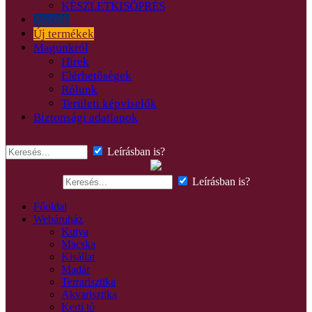
KÉSZLETKISÖPRÉS
Akciók
Új termékek
Magunkról
Hírek
Elérhetőségek
Rólunk
Területi képviselők
Biztonsági adatlapok
Leírásban is?
Leírásban is?
Főoldal
Webáruház
Kutya
Macska
Kisállat
Madár
Terrarisztika
Akvarisztika
Kerti tó