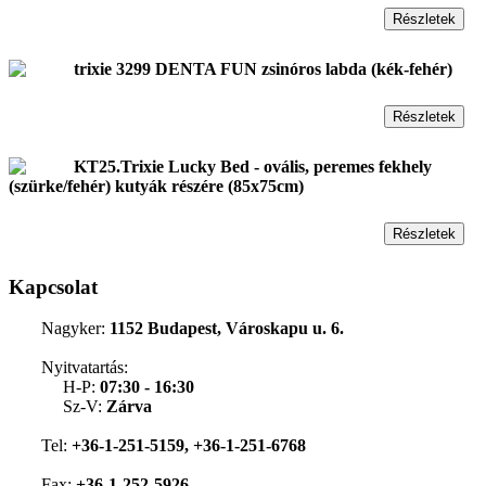
Részletek
trixie 3299 DENTA FUN zsinóros labda (kék-fehér)
Részletek
KT25.Trixie Lucky Bed - ovális, peremes fekhely
(szürke/fehér) kutyák részére (85x75cm)
Részletek
Kapcsolat
Nagyker:
1152 Budapest, Városkapu u. 6.
Nyitvatartás:
H-P:
07:30 - 16:30
Sz-V:
Zárva
Tel:
+36-1-251-5159, +36-1-251-6768
Fax:
+36-1-252-5926