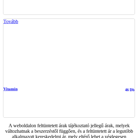
Tovább
Vitamin
46 Db
A weboldalon feltüntetett árak tájékoztató jellegű árak, melyek
változhatnak a beszerzéstől függően, és a feltüntetett ár a legutóbb
alkalmazott kereskedelmi ár, mely eltérő lehet a véglegesen