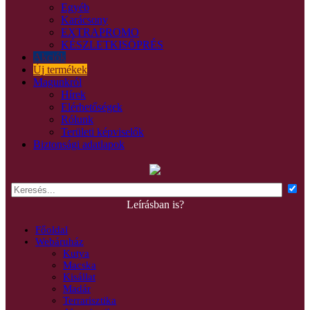
Egyéb
Karácsony
EXTRAPROMO
KÉSZLETKISÖPRÉS
Akciók
Új termékek
Magunkról
Hírek
Elérhetőségek
Rólunk
Területi képviselők
Biztonsági adatlapok
Leírásban is?
Főoldal
Webáruház
Kutya
Macska
Kisállat
Madár
Terrarisztika