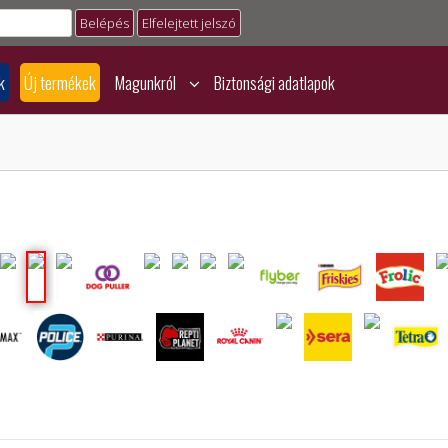
Elfelejtett jelszó
k
Új termékek
Magunkról
Biztonsági adatlapok