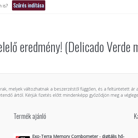
 is?
lelő eredmény! (Delicado Verde 
árak, melyek változhatnak a beszerzéstől függően, és a feltüntetett ár
zetendő ártól. Kérjük fizetés előtt mindenképp győződjön meg a véglege
Termék ajánló
K
Exo-Terra Memory Combometer - digitális hő-