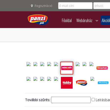
Regisztráció
Főoldal
Webáruház
Akció
További szűrés:
Leírásban