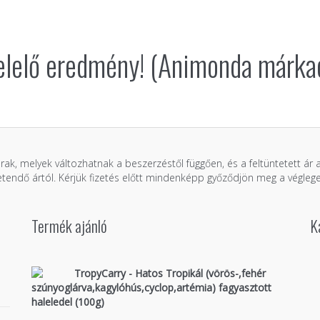
elelő eredmény! (Animonda márka
árak, melyek változhatnak a beszerzéstől függően, és a feltüntetett ár
zetendő ártól. Kérjük fizetés előtt mindenképp győződjön meg a véglege
Termék ajánló
K
TropyCarry - Hatos Tropikál (vörös-,fehér
szúnyoglárva,kagylóhús,cyclop,artémia) fagyasztott
haleledel (100g)