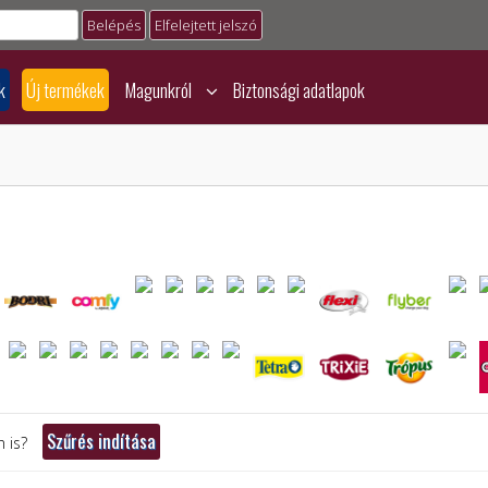
Elfelejtett jelszó
k
Új termékek
Magunkról
Biztonsági adatlapok
 is?