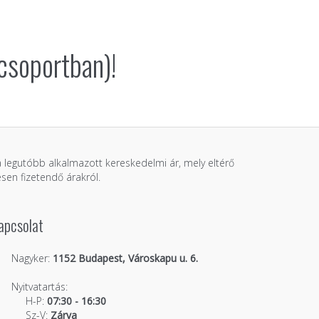
csoportban)!
 a legutóbb alkalmazott kereskedelmi ár, mely eltérő
sen fizetendő árakról.
apcsolat
Nagyker:
1152 Budapest, Városkapu u. 6.
Nyitvatartás:
H-P:
07:30 - 16:30
Sz-V:
Zárva