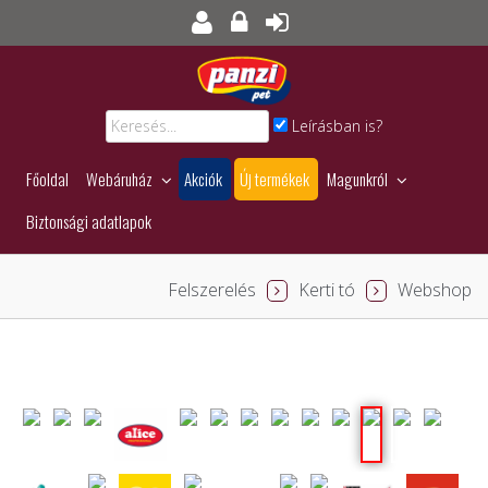
Leírásban is?
Főoldal
Webáruház
Akciók
Új termékek
Magunkról
Biztonsági adatlapok
Felszerelés
Kerti tó
Webshop