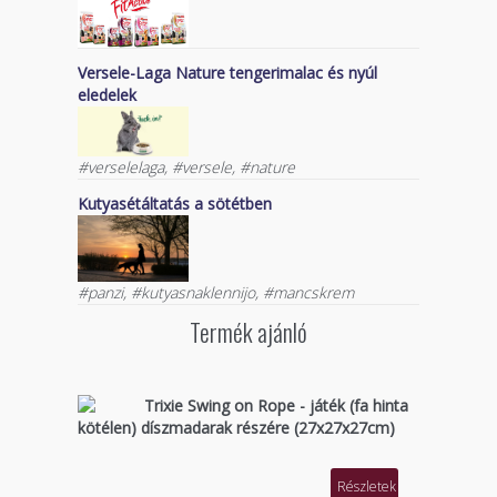
Versele-Laga Nature tengerimalac és nyúl
eledelek
#verselelaga, #versele, #nature
Kutyasétáltatás a sötétben
#panzi, #kutyasnaklennijo, #mancskrem
Termék ajánló
Trixie Swing on Rope - játék (fa hinta
kötélen) díszmadarak részére (27x27x27cm)
Részletek