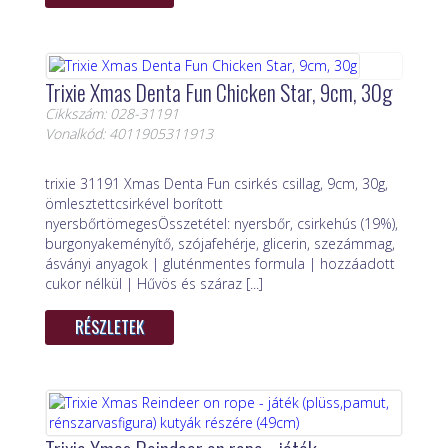
Trixie Xmas Denta Fun Chicken Star, 9cm, 30g
Cikkszám: 028-31191
Vonalkód: 4011905311913
trixie 31191 Xmas Denta Fun csirkés csillag, 9cm, 30g,
ömlesztettcsirkével borított
nyersbőrtömegesÖsszetétel: nyersbőr, csirkehús (19%),
burgonyakeményítő, szójafehérje, glicerin, szezámmag,
ásványi anyagok | gluténmentes formula | hozzáadott
cukor nélkül | Hűvös és száraz [...]
RÉSZLETEK