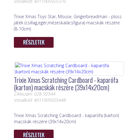
Vonalkód: 4011905925370
Trixie Xmas Toys Star, Mouse, Gingerbreadman - plüss
játék (csillag,egér,mézeskalácsfigura) macskák részére
(8-10cm)
RÉSZLETEK
Trixie Xmas Scratching Cardboard - kaparófa
(karton) macskák részére (39x14x20cm)
Cikkszám: 028-92544
Vonalkód: 4011905925448
Trixie Xmas Scratching Cardboard - kaparófa (karton)
macskák részére (39x14x20cm)
RÉSZLETEK