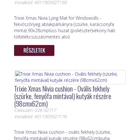
Vonalkód: 4011905927190
Trixie Xmas Nivia Lying Mat for Windowsills -
fekvőszőnyeg ablakpárkányra (szürke, karácsonyfa
minta) 90x28cmplüss huzat (poliészter)vékony hab
töltelékcsúszásmentes alsó
RÉSZLETEK
Trixie Xmas Nivia cushion - Ovális fekhely
(szürke, fenyőfa mintával) kutyák részére
(98cmx62cm)
Cikkszám: 028-92717
Vonalkód: 4011905927176
Trixie Xmas Nivia cushion - ovális fekhely (szürke,
fenyőfa mintával) kutyák részére (98x62cm)puha