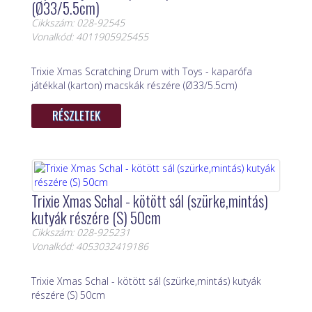
(Ø33/5.5cm)
Cikkszám: 028-92545
Vonalkód: 4011905925455
Trixie Xmas Scratching Drum with Toys - kaparófa
játékkal (karton) macskák részére (Ø33/5.5cm)
RÉSZLETEK
Trixie Xmas Schal - kötött sál (szürke,mintás)
kutyák részére (S) 50cm
Cikkszám: 028-925231
Vonalkód: 4053032419186
Trixie Xmas Schal - kötött sál (szürke,mintás) kutyák
részére (S) 50cm