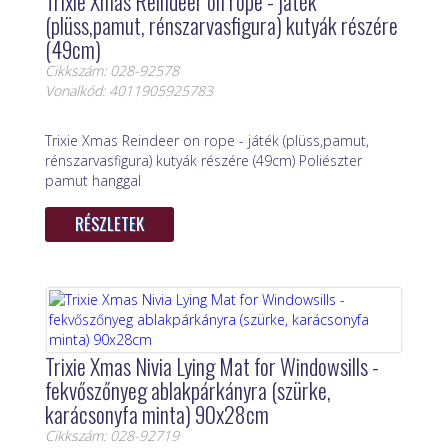
Trixie Xmas Reindeer on rope - játék
(plüss,pamut, rénszarvasfigura) kutyák részére
(49cm)
Cikkszám: 028-92578
Vonalkód: 4011905925783
Trixie Xmas Reindeer on rope - játék (plüss,pamut,
rénszarvasfigura) kutyák részére (49cm) Poliészter
pamut hanggal
RÉSZLETEK
Trixie Xmas Nivia Lying Mat for Windowsills -
fekvőszőnyeg ablakpárkányra (szürke,
karácsonyfa minta) 90x28cm
Cikkszám: 028-92719