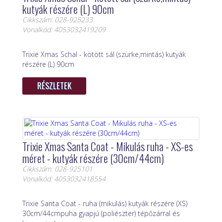
kutyák részére (L) 90cm
Cikkszám: 028-925233
Vonalkód: 4053032419209
Trixie Xmas Schal - kötött sál (szürke,mintás) kutyák
részére (L) 90cm
RÉSZLETEK
Trixie Xmas Santa Coat - Mikulás ruha - XS-es
méret - kutyák részére (30cm/44cm)
Cikkszám: 028-925101
Vonalkód: 4053032418554
Trixie Santa Coat - ruha (mikulás) kutyák részére (XS)
30cm/44cmpuha gyapjú (poliészter) tépőzárral és