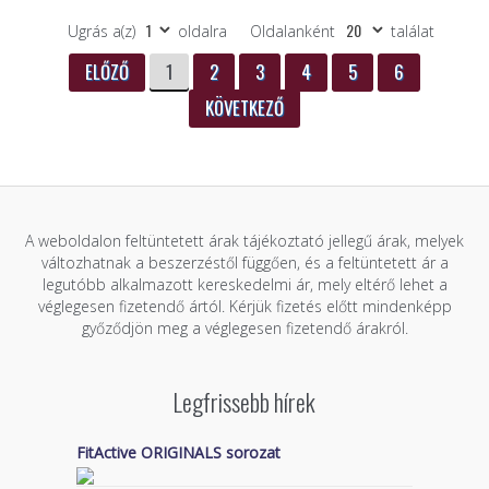
Ugrás a(z)
oldalra
Oldalanként
találat
ELŐZŐ
1
2
3
4
5
6
KÖVETKEZŐ
A weboldalon feltüntetett árak tájékoztató jellegű árak, melyek
változhatnak a beszerzéstől függően, és a feltüntetett ár a
legutóbb alkalmazott kereskedelmi ár, mely eltérő lehet a
véglegesen fizetendő ártól. Kérjük fizetés előtt mindenképp
győződjön meg a véglegesen fizetendő árakról.
Legfrissebb hírek
FitActive ORIGINALS sorozat