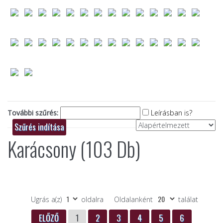
További szűrés:
Leírásban is?
Karácsony (103 Db)
Ugrás a(z)
oldalra
Oldalanként
találat
ELŐZŐ
1
2
3
4
5
6