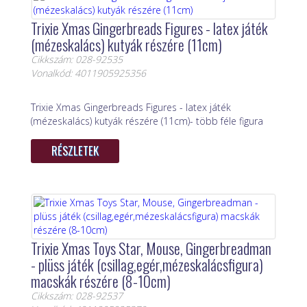
Trixie Xmas Gingerbreads Figures - latex játék
(mézeskalács) kutyák részére (11cm)
Cikkszám: 028-92535
Vonalkód: 4011905925356
Trixie Xmas Gingerbreads Figures - latex játék
(mézeskalács) kutyák részére (11cm)- több féle figura
RÉSZLETEK
Trixie Xmas Toys Star, Mouse, Gingerbreadman
- plüss játék (csillag,egér,mézeskalácsfigura)
macskák részére (8-10cm)
Cikkszám: 028-92537