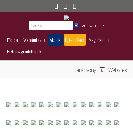
Leírásban is?
Főoldal
Webáruház
Akciók
Új termékek
Magunkról
Biztonsági adatlapok
Karácsony
Webshop