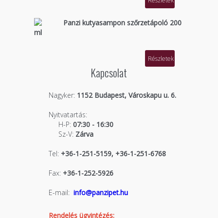
Részletek
Panzi kutyasampon szőrzetápoló 200
ml
Részletek
Kapcsolat
Nagyker:
1152 Budapest, Városkapu u. 6.
Nyitvatartás:
H-P:
07:30 - 16:30
Sz-V:
Zárva
Tel:
+36-1-251-5159, +36-1-251-6768
Fax:
+36-1-252-5926
E-mail:
info@panzipet.hu
Rendelés ügyintézés: