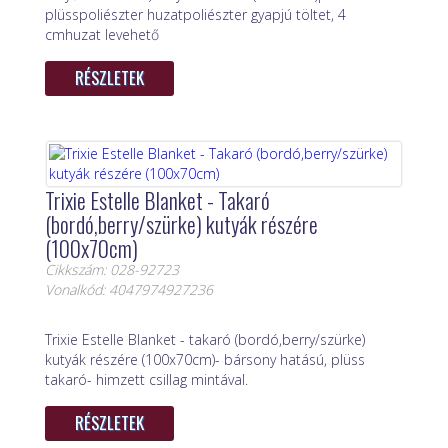
plüsspoliészter huzatpoliészter gyapjú töltet, 4
cmhuzat levehető
RÉSZLETEK
Trixie Estelle Blanket - Takaró
(bordó,berry/szürke) kutyák részére
(100x70cm)
Cikkszám: 028-92723
Vonalkód: 4047974927236
Trixie Estelle Blanket - takaró (bordó,berry/szürke)
kutyák részére (100x70cm)- bársony hatású, plüss
takaró- himzett csillag mintával.
RÉSZLETEK