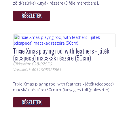
zöld/szürke) kutyák részére (3 féle méretben) L
RÉSZLETEK
Trixie Xmas playing rod, with feathers - játék
(cicapeca) macskák részére (50cm)
Cikkszám: 028-92556
Vonalkód: 4011905925561
Trixie Xmas playing rod, with feathers - játék (cicapeca)
macskák részére (50cm) műanyag és toll (poliészter)
RÉSZLETEK