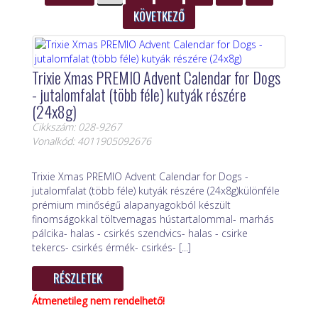
KÖVETKEZŐ
Trixie Xmas PREMIO Advent Calendar for Dogs
- jutalomfalat (több féle) kutyák részére
(24x8g)
Cikkszám: 028-9267
Vonalkód: 4011905092676
Trixie Xmas PREMIO Advent Calendar for Dogs -
jutalomfalat (több féle) kutyák részére (24x8g)különféle
prémium minőségű alapanyagokból készült
finomságokkal töltvemagas hústartalommal- marhás
pálcika- halas - csirkés szendvics- halas - csirke
tekercs- csirkés érmék- csirkés- [...]
RÉSZLETEK
Átmenetileg nem rendelhető!