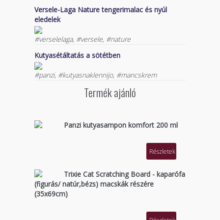
Versele-Laga Nature tengerimalac és nyúl
eledelek
#verselelaga, #versele, #nature
Kutyasétáltatás a sötétben
#panzi, #kutyasnaklennijo, #mancskrem
Termék ajánló
Panzi kutyasampon komfort 200 ml
Részletek
Trixie Cat Scratching Board - kaparófa
(figurás/ natúr,bézs) macskák részére
(35x69cm)