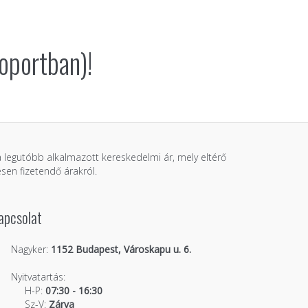
oportban)!
 a legutóbb alkalmazott kereskedelmi ár, mely eltérő
sen fizetendő árakról.
apcsolat
Nagyker:
1152 Budapest, Városkapu u. 6.
Nyitvatartás:
H-P:
07:30 - 16:30
Sz-V:
Zárva