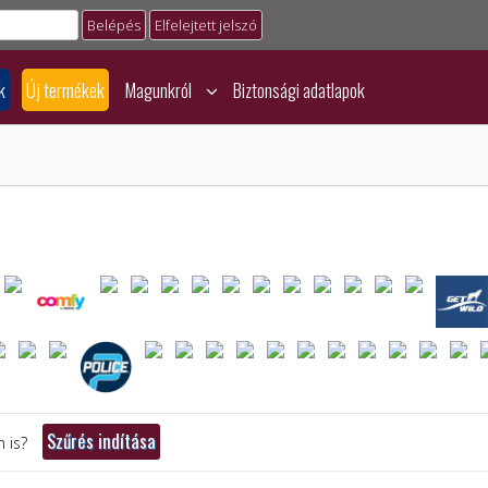
Elfelejtett jelszó
k
Új termékek
Magunkról
Biztonsági adatlapok
 is?