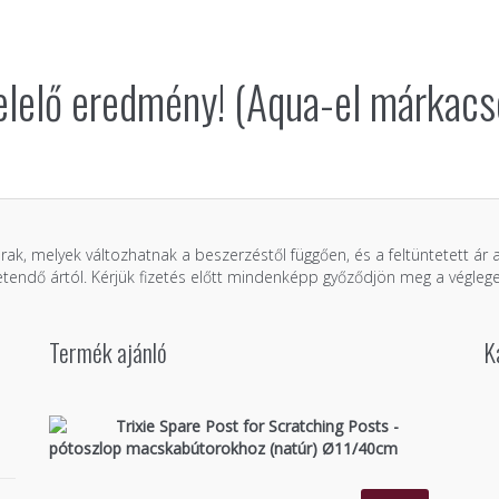
lelő eredmény! (Aqua-el márkacs
árak, melyek változhatnak a beszerzéstől függően, és a feltüntetett ár
zetendő ártól. Kérjük fizetés előtt mindenképp győződjön meg a véglege
Termék ajánló
K
Trixie Spare Post for Scratching Posts -
pótoszlop macskabútorokhoz (natúr) Ø11/40cm