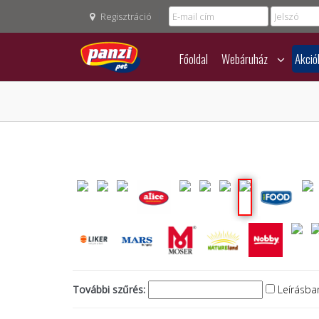
Regisztráció
Főoldal
Webáruház
Akció
További szűrés:
Leírásban