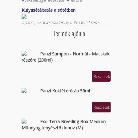
Kutyasétáltatás a sötétben
#panzi, #kutyasnaklennijo, #mancskrem
Termék ajánló
Panzi Sampon - Normál - Macskák
részére (200ml)
Részletek
Panzi Koktél erőtáp 50ml
Részletek
Exo-Terra Breeding Box Medium -
Műanyag tenyésztő doboz (M)