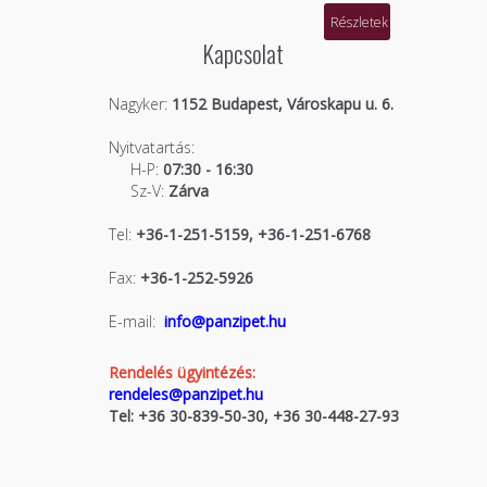
Részletek
Kapcsolat
Nagyker:
1152 Budapest, Városkapu u. 6.
Nyitvatartás:
H-P:
07:30 - 16:30
Sz-V:
Zárva
Tel:
+36-1-251-5159, +36-1-251-6768
Fax:
+36-1-252-5926
E-mail:
info@panzipet.hu
Rendelés ügyintézés:
rendeles@panzipet.hu
Tel: +36 30-839-50-30, +36 30-448-27-93