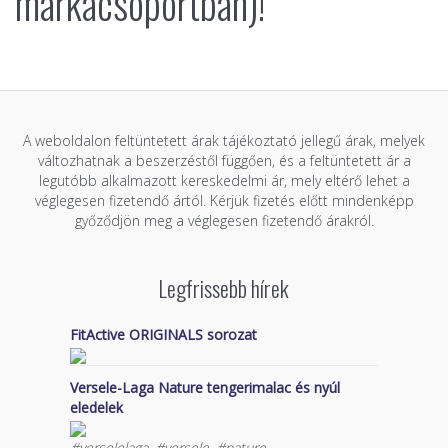
márkacsoportban)!
A weboldalon feltüntetett árak tájékoztató jellegű árak, melyek
változhatnak a beszerzéstől függően, és a feltüntetett ár a
legutóbb alkalmazott kereskedelmi ár, mely eltérő lehet a
véglegesen fizetendő ártól. Kérjük fizetés előtt mindenképp
győződjön meg a véglegesen fizetendő árakról.
Legfrissebb hírek
FitActive ORIGINALS sorozat
Versele-Laga Nature tengerimalac és nyúl
eledelek
#verselelaga, #versele, #nature