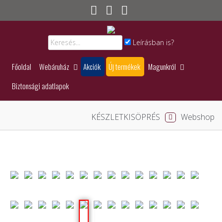
Leírásban is?
Főoldal
Webáruház
Akciók
Új termékek
Magunkról
Biztonsági adatlapok
KÉSZLETKISÖPRÉS
Webshop