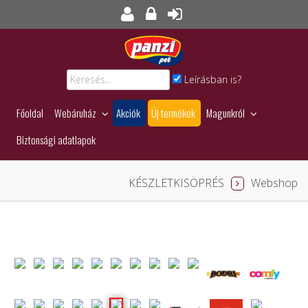
Leírásban is?
Főoldal
Webáruház
Akciók
Új termékek
Magunkról
Biztonsági adatlapok
KÉSZLETKISÖPRÉS
Webshop