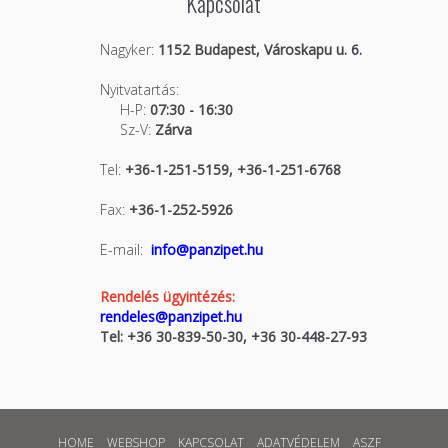
Kapcsolat
Nagyker:
1152 Budapest, Városkapu u. 6.
Nyitvatartás:
H-P:
07:30 - 16:30
Sz-V:
Zárva
Tel:
+36-1-251-5159, +36-1-251-6768
Fax:
+36-1-252-5926
E-mail:
info@panzipet.hu
Rendelés ügyintézés:
rendeles@panzipet.hu
Tel: +36 30-839-50-30, +36 30-448-27-93
HOME
WEBSHOP
KAPCSOLAT
ADATVÉDELEM
ASZF