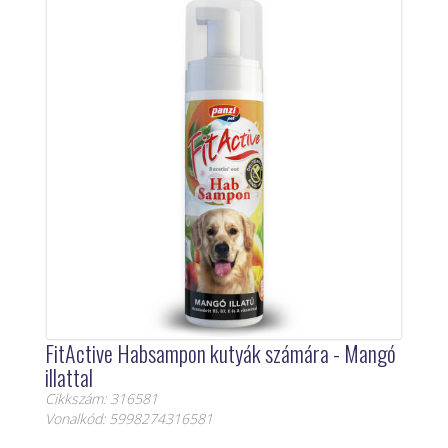
FitActive Habsampon kutyák számára - Mangó
illattal
Cikkszám: 316581
Vonalkód: 5998274316581