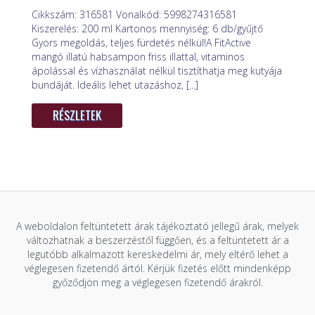
Cikkszám: 316581 Vonalkód: 5998274316581
Kiszerelés: 200 ml Kartonos mennyiség: 6 db/gyűjtő
Gyors megoldás, teljes fürdetés nélkül!A FitActive
mangó illatú habsampon friss illattal, vitaminos
ápolással és vízhasználat nélkül tisztíthatja meg kutyája
bundáját. Ideális lehet utazáshoz, [...]
RÉSZLETEK
A weboldalon feltüntetett árak tájékoztató jellegű árak, melyek
változhatnak a beszerzéstől függően, és a feltüntetett ár a
legutóbb alkalmazott kereskedelmi ár, mely eltérő lehet a
véglegesen fizetendő ártól. Kérjük fizetés előtt mindenképp
győződjön meg a véglegesen fizetendő árakról.