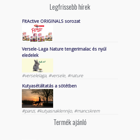
Legfrissebb hírek
FitActive ORIGINALS sorozat
Versele-Laga Nature tengerimalac és nyúl
eledelek
#verselelaga, #versele, #nature
Kutyasétáltatás a sötétben
#panzi, #kutyasnaklennijo, #mancskrem
Termék ajánló