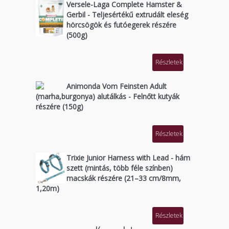
Versele-Laga Complete Hamster &
Gerbil - Teljesértékű extrudált eleség
hörcsögök és futóegerek részére
(500g)
Részletek
Animonda Vom Feinsten Adult
(marha,burgonya) alutálkás - Felnőtt kutyák
részére (150g)
Részletek
Trixie Junior Harness with Lead - hám
szett (mintás, több féle színben)
macskák részére (21–33 cm/8mm,
1,20m)
Részletek