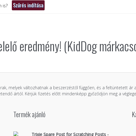
 is?
elelő eredmény! (KidDog márkacso
árak, melyek változhatnak a beszerzéstől függően, és a feltüntetett ár
zetendő ártól. Kérjük fizetés előtt mindenképp győződjön meg a véglege
Termék ajánló
K
Trixie Spare Post for Scratching Posts -