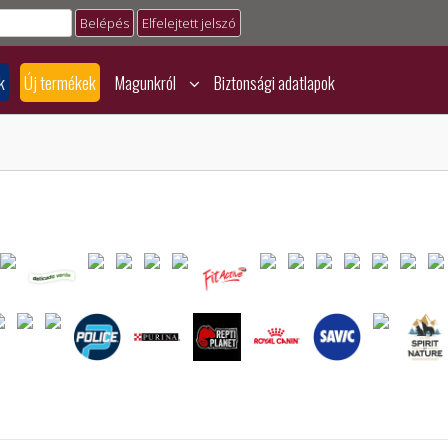
Elfelejtett jelszó
k
Új termékek
Magunkról
Biztonsági adatlapok