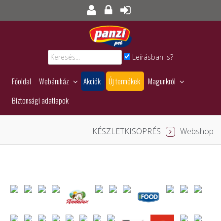
Leírásban is?
Főoldal
Webáruház
Akciók
Új termékek
Magunkról
Biztonsági adatlapok
KÉSZLETKISÖPRÉS
Webshop