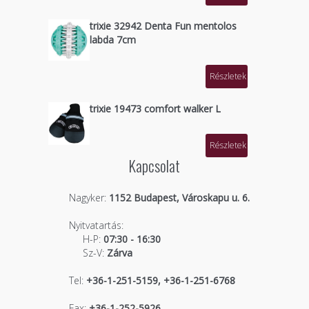
trixie 32942 Denta Fun mentolos
labda 7cm
Részletek
trixie 19473 comfort walker L
Részletek
Kapcsolat
Nagyker:
1152 Budapest, Városkapu u. 6.
Nyitvatartás:
H-P:
07:30 - 16:30
Sz-V:
Zárva
Tel:
+36-1-251-5159, +36-1-251-6768
Fax:
+36-1-252-5926