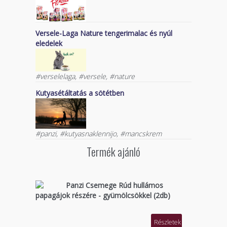
Versele-Laga Nature tengerimalac és nyúl
eledelek
#verselelaga, #versele, #nature
Kutyasétáltatás a sötétben
#panzi, #kutyasnaklennijo, #mancskrem
Termék ajánló
Panzi Csemege Rúd hullámos
papagájok részére - gyümölcsökkel (2db)
Részletek