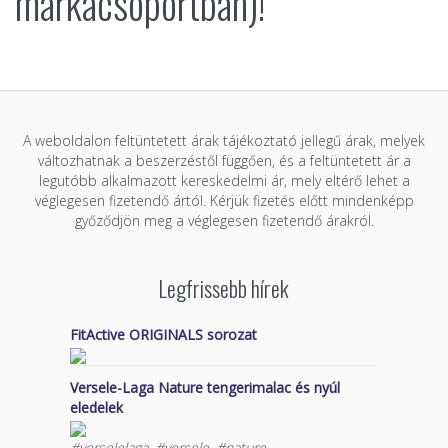
márkacsoportban)!
A weboldalon feltüntetett árak tájékoztató jellegű árak, melyek
változhatnak a beszerzéstől függően, és a feltüntetett ár a
legutóbb alkalmazott kereskedelmi ár, mely eltérő lehet a
véglegesen fizetendő ártól. Kérjük fizetés előtt mindenképp
győződjön meg a véglegesen fizetendő árakról.
Legfrissebb hírek
FitActive ORIGINALS sorozat
Versele-Laga Nature tengerimalac és nyúl
eledelek
#verselelaga, #versele, #nature