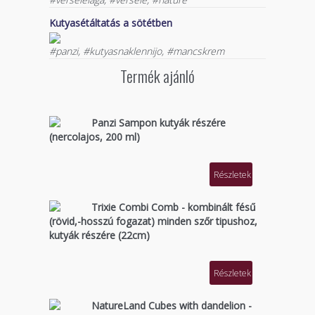
Kutyasétáltatás a sötétben
#panzi, #kutyasnaklennijo, #mancskrem
Termék ajánló
Panzi Sampon kutyák részére
(nercolajos, 200 ml)
Részletek
Trixie Combi Comb - kombinált fésű
(rövid,-hosszú fogazat) minden szőr tipushoz,
kutyák részére (22cm)
Részletek
NatureLand Cubes with dandelion -