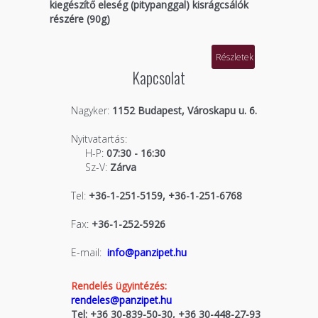
kiegészítő eleség (pitypanggal) kisrágcsálók
részére (90g)
Részletek
Kapcsolat
Nagyker:
1152 Budapest, Városkapu u. 6.
Nyitvatartás:
H-P:
07:30 - 16:30
Sz-V:
Zárva
Tel:
+36-1-251-5159, +36-1-251-6768
Fax:
+36-1-252-5926
E-mail:
info@panzipet.hu
Rendelés ügyintézés:
rendeles@panzipet.hu
Tel: +36 30-839-50-30, +36 30-448-27-93