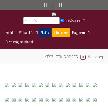
Leírásban is?
Főoldal
Webáruház
Akciók
Új termékek
Magunkról
Biztonsági adatlapok
KÉSZLETKISÖPRÉS
Webshop