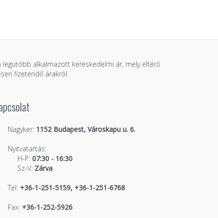
 a legutóbb alkalmazott kereskedelmi ár, mely eltérő
sen fizetendő árakról.
apcsolat
Nagyker:
1152 Budapest, Városkapu u. 6.
Nyitvatartás:
H-P:
07:30 - 16:30
Sz-V:
Zárva
Tel:
+36-1-251-5159, +36-1-251-6768
Fax:
+36-1-252-5926