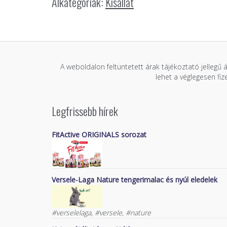
Alkategóriák:
Kisállat
A weboldalon feltüntetett árak tájékoztató jellegű 
lehet a véglegesen fi
Legfrissebb hírek
FitActive ORIGINALS sorozat
Versele-Laga Nature tengerimalac és nyúl eledelek
#verselelaga, #versele, #nature