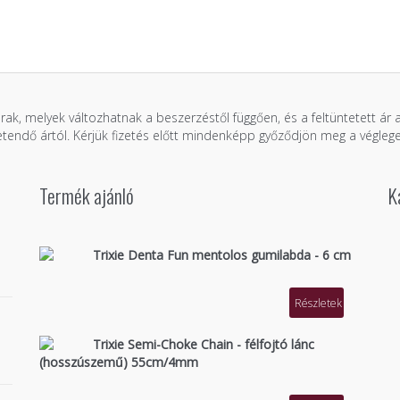
árak, melyek változhatnak a beszerzéstől függően, és a feltüntetett ár
zetendő ártól. Kérjük fizetés előtt mindenképp győződjön meg a véglege
Termék ajánló
K
Trixie Denta Fun mentolos gumilabda - 6 cm
Részletek
Trixie Semi-Choke Chain - félfojtó lánc
(hosszúszemű) 55cm/4mm