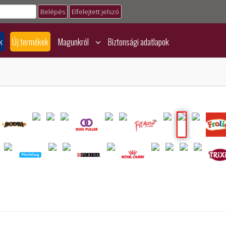
Elfelejtett jelszó
k
Új termékek
Magunkról
Biztonsági adatlapok