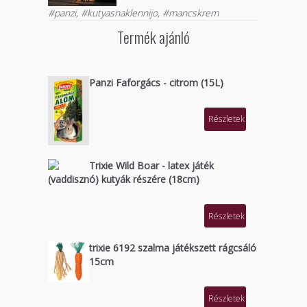
#panzi, #kutyasnaklennijo, #mancskrem
Termék ajánló
Panzi Faforgács - citrom (15L)
Részletek
Trixie Wild Boar - latex játék
(vaddisznó) kutyák részére (18cm)
Részletek
trixie 6192 szalma játékszett rágcsáló
15cm
Részletek