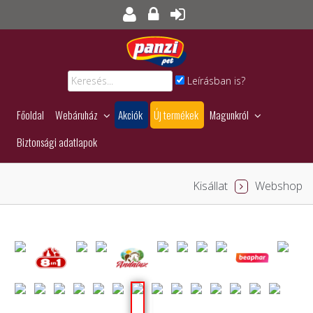
Leírásban is?
Főoldal
Webáruház
Akciók
Új termékek
Magunkról
Biztonsági adatlapok
Kisállat
Webshop