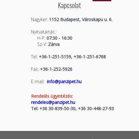
Kapcsolat
Nagyker:
1152 Budapest, Városkapu u. 6.
Nyitvatartás:
H-P:
07:30 - 16:30
Sz-V:
Zárva
Tel:
+36-1-251-5159, +36-1-251-6768
Fax:
+36-1-252-5926
E-mail:
info@panzipet.hu
Rendelés ügyintézés:
rendeles@panzipet.hu
Tel: +36 30-839-50-30, +36 30-448-27-93