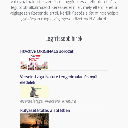
változhatnak a beszerzéstől függően, és a feltüntetett ár a
legutóbb alkalmazott kereskedelmi ár, mely eltérő lehet a
véglegesen fizetendő ártól. Kérjük fizetés előtt mindenképp
győződjön meg a véglegesen fizetendő árakról.
Legfrissebb hírek
FitActive ORIGINALS sorozat
Versele-Laga Nature tengerimalac és nyúl
eledelek
#verselelaga, #versele, #nature
Kutyasétáltatás a sötétben