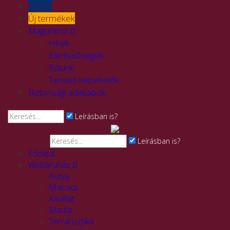
Akciók
Új termékek
Magunkról
Hírek
Elérhetőségek
Rólunk
Területi képviselők
Biztonsági adatlapok
Leírásban is?
Leírásban is?
Főoldal
Webáruház
Kutya
Macska
Kisállat
Madár
Terrarisztika