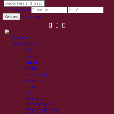
Regisztráció
Elfelejtett jelszó
Főoldal
Webáruház
Kutya
Macska
Kisállat
Madár
Terrarisztika
Akvarisztika
Kerti tó
Egyéb
Karácsony
EXTRAPROMO
KÉSZLETKISÖPRÉS