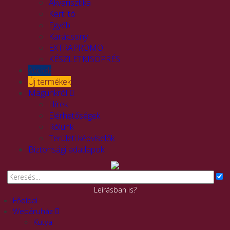
Akvarisztika
Kerti tó
Egyéb
Karácsony
EXTRAPROMO
KÉSZLETKISÖPRÉS
Akciók
Új termékek
Magunkról
Hírek
Elérhetőségek
Rólunk
Területi képviselők
Biztonsági adatlapok
Leírásban is?
Főoldal
Webáruház
Kutya