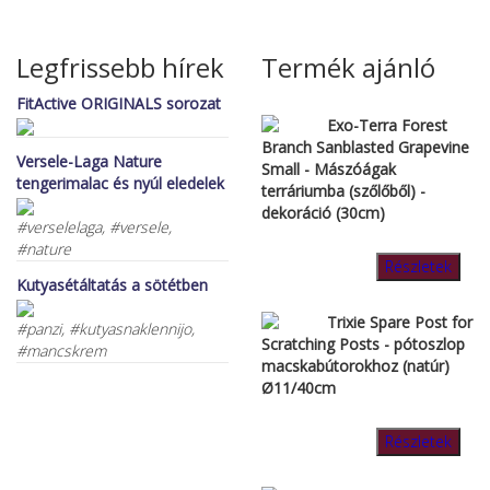
Legfrissebb hírek
Termék ajánló
FitActive ORIGINALS sorozat
Exo-Terra Forest
Branch Sanblasted Grapevine
Versele-Laga Nature
Small - Mászóágak
tengerimalac és nyúl eledelek
terráriumba (szőlőből) -
dekoráció (30cm)
#verselelaga, #versele,
#nature
Részletek
Kutyasétáltatás a sötétben
Trixie Spare Post for
#panzi, #kutyasnaklennijo,
Scratching Posts - pótoszlop
#mancskrem
macskabútorokhoz (natúr)
Ø11/40cm
Részletek