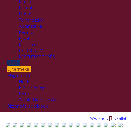
Macska
Kisállat
Madár
Terrarisztika
Akvarisztika
Kerti tó
Egyéb
Karácsony
EXTRAPROMO
KÉSZLETKISÖPRÉS
Akciók
Új termékek
Magunkról
Hírek
Elérhetőségek
Rólunk
Területi képviselők
Biztonsági adatlapok
Webshop
Kisállat