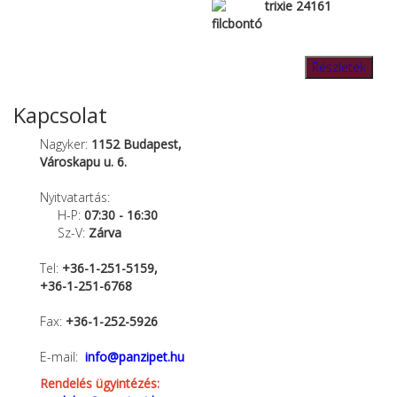
trixie 24161
filcbontó
Részletek
Kapcsolat
Nagyker:
1152 Budapest,
Városkapu u. 6.
Nyitvatartás:
H-P:
07:30 - 16:30
Sz-V:
Zárva
Tel:
+36-1-251-5159,
+36-1-251-6768
Fax:
+36-1-252-5926
E-mail:
info@panzipet.hu
Rendelés ügyintézés: