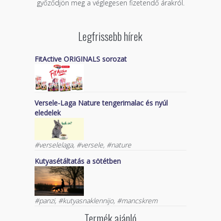
győződjön meg a véglegesen fizetendő árakról.
Legfrissebb hírek
FitActive ORIGINALS sorozat
Versele-Laga Nature tengerimalac és nyúl
eledelek
#verselelaga, #versele, #nature
Kutyasétáltatás a sötétben
#panzi, #kutyasnaklennijo, #mancskrem
Termék ajánló