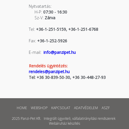
Nyitvatartás:
H-P:
07:30 - 16:30
Sz-V:
Zárva
Tel:
+36-1-251-5159, +36-1-251-6768
Fax:
+36-1-252-5926
E-mail:
info@panzipet.hu
Rendelés ügyintézés:
rendeles@panzipet.hu
Tel: +36 30-839-50-30, +36 30-448-27-93
HOME
WEBSHOP
KAPCSOLAT
ADATVÉDELEM
ASZF
2025 Panzi-Pet Kft.
Integrált ügyviteli, vállalatirányítási rendszerek
Webáruház készítés