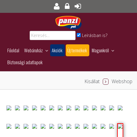
Leírásban is?
Főoldal
Webáruház
Akciók
Új termékek
Magunkról
Biztonsági adatlapok
Kisállat
Webshop