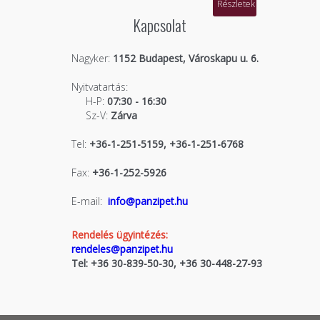
Részletek
Kapcsolat
Nagyker:
1152 Budapest, Városkapu u. 6.
Nyitvatartás:
H-P:
07:30 - 16:30
Sz-V:
Zárva
Tel:
+36-1-251-5159, +36-1-251-6768
Fax:
+36-1-252-5926
E-mail:
info@panzipet.hu
Rendelés ügyintézés:
rendeles@panzipet.hu
Tel: +36 30-839-50-30, +36 30-448-27-93