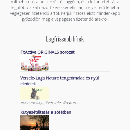
változhatnak a beszerzéstől függően, és a feltüntetett ár a
legutóbb alkalmazott kereskedelmi ár, mely eltérő lehet a
véglegesen fizetendő ártól. Kérjük fizetés előtt mindenképp
győződjön meg a véglegesen fizetendő árakról.
Legfrissebb hírek
FitActive ORIGINALS sorozat
Versele-Laga Nature tengerimalac és nyúl
eledelek
#verselelaga, #versele, #nature
Kutyasétáltatás a sötétben