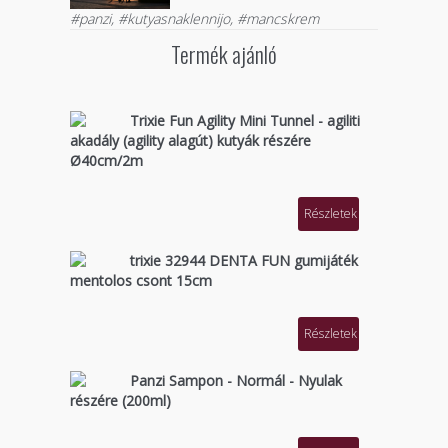
#panzi, #kutyasnaklennijo, #mancskrem
Termék ajánló
Trixie Fun Agility Mini Tunnel - agiliti
akadály (agility alagút) kutyák részére
Ø40cm/2m
Részletek
trixie 32944 DENTA FUN gumijáték
mentolos csont 15cm
Részletek
Panzi Sampon - Normál - Nyulak
részére (200ml)