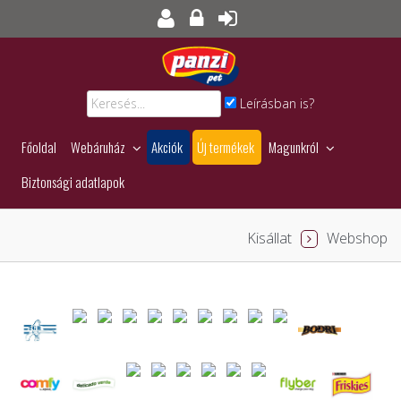
Leírásban is?
Főoldal
Webáruház
Akciók
Új termékek
Magunkról
Biztonsági adatlapok
Kisállat
Webshop