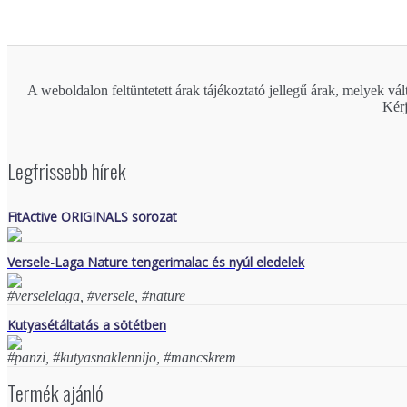
A weboldalon feltüntetett árak tájékoztató jellegű árak, melyek vált
Kérj
Legfrissebb hírek
FitActive ORIGINALS sorozat
Versele-Laga Nature tengerimalac és nyúl eledelek
#verselelaga, #versele, #nature
Kutyasétáltatás a sötétben
#panzi, #kutyasnaklennijo, #mancskrem
Termék ajánló