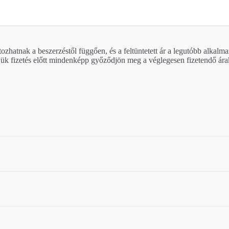
ozhatnak a beszerzéstől függően, és a feltüntetett ár a legutóbb alkalma
ük fizetés előtt mindenképp győződjön meg a véglegesen fizetendő ára