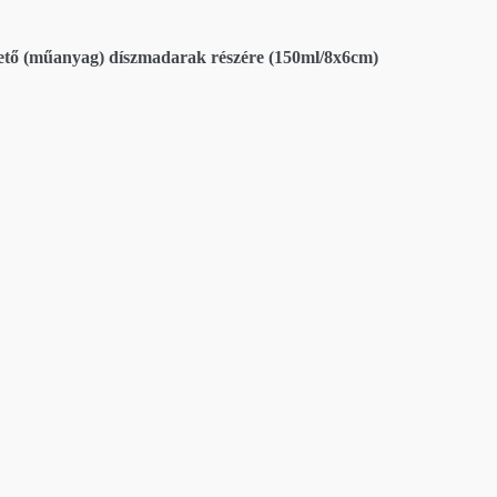
ető (műanyag) díszmadarak részére (150ml/8x6cm)