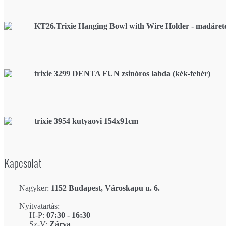
KT26.Trixie Hanging Bowl with Wire Holder - madáret
trixie 3299 DENTA FUN zsinóros labda (kék-fehér)
trixie 3954 kutyaovi 154x91cm
Kapcsolat
Nagyker:
1152 Budapest, Városkapu u. 6.
Nyitvatartás:
H-P:
07:30 - 16:30
Sz-V:
Zárva