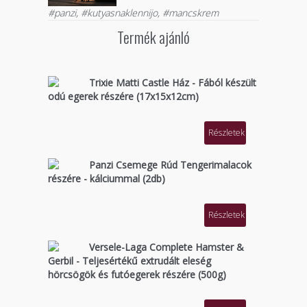
#panzi, #kutyasnaklennijo, #mancskrem
Termék ajánló
Trixie Matti Castle Ház - Fából készült
odú egerek részére (17x15x12cm)
Részletek
Panzi Csemege Rúd Tengerimalacok
részére - kálciummal (2db)
Részletek
Versele-Laga Complete Hamster &
Gerbil - Teljesértékű extrudált eleség
hörcsögök és futóegerek részére (500g)