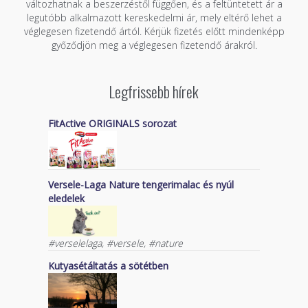
változhatnak a beszerzéstől függően, és a feltüntetett ár a
legutóbb alkalmazott kereskedelmi ár, mely eltérő lehet a
véglegesen fizetendő ártól. Kérjük fizetés előtt mindenképp
győződjön meg a véglegesen fizetendő árakról.
Legfrissebb hírek
FitActive ORIGINALS sorozat
Versele-Laga Nature tengerimalac és nyúl
eledelek
#verselelaga, #versele, #nature
Kutyasétáltatás a sötétben