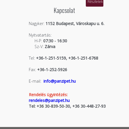
Részletek
Kapcsolat
Nagyker:
1152 Budapest, Városkapu u. 6.
Nyitvatartás:
H-P:
07:30 - 16:30
Sz-V:
Zárva
Tel:
+36-1-251-5159, +36-1-251-6768
Fax:
+36-1-252-5926
E-mail:
info@panzipet.hu
Rendelés ügyintézés:
rendeles@panzipet.hu
Tel: +36 30-839-50-30, +36 30-448-27-93