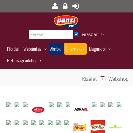
Leírásban is?
Főoldal
Webáruház
Akciók
Új termékek
Magunkról
Biztonsági adatlapok
Kisállat
Webshop