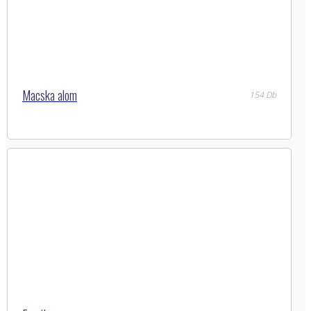
Macska alom
154 Db