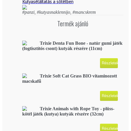
Kutyasétáltatás a sötétben
#panzi, #kutyasnaklennijo, #mancskrem
Termék ajánló
Trixie Denta Fun Bone - natúr gumi játék
(fogtisztítós csont) kutyák részére (11cm)
Részletek
Trixie Soft Cat Grass BIO vitaminozott
macskafű
Részletek
Trixie Animals with Rope Toy - plüss-
kötél játék (kutya) kutyák részére (32cm)
Részletek