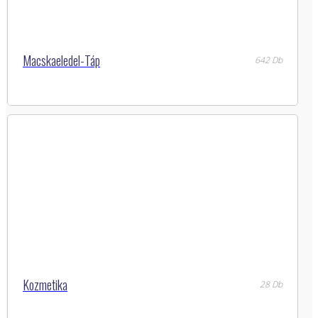
Macskaeledel-Táp
642 Db
Kozmetika
28 Db