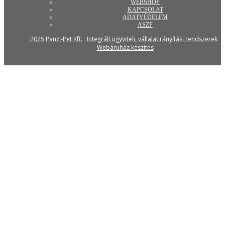
WEBSHOP
KAPCSOLAT
ADATVÉDELEM
ASZF
2025 Panzi-Pet Kft.
Integrált ügyviteli, vállalatirányítási rendszerek
Webáruház készítés