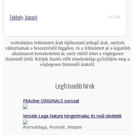
Fekhely, kaparó
213 Db
weboldalon feltüntetett árak tájékoztató jellegű árak, melyek
változhatnak a beszerzéstől függően, és a feltüntetett ár a legutóbb
alkalmazott kereskedelmi ár, mely eltérő lehet a véglegesen
fizetendő ártól. Kérjük fizetés előtt mindenképp győződjön meg a
véglegesen fizetendő árakról.
Legfrissebb hírek
FitActive ORIGINALS sorozat
Versele-Laga Nature tengerimalac és nyúl eledelek
#verselelaga, #versele, #nature