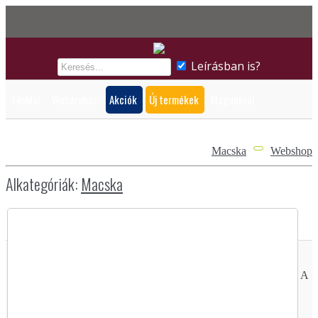
Leírásban is?
Főoldal
Webáruház
Akciók
Új termékek
Magunkról
Biztonsági adatlapok
Macska
Webshop
Alkategóriák:
Macska
A