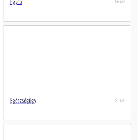
Egyéb
56 Db
Egészségügy
57 Db