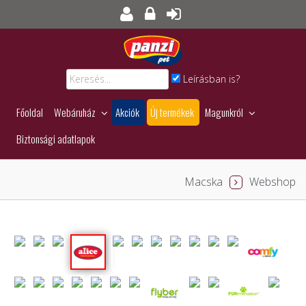
Leírásban is?
Főoldal
Webáruház
Akciók
Új termékek
Magunkról
Biztonsági adatlapok
Macska
Webshop