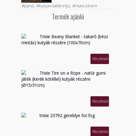
#panzi, #kutyasnaklennijo, #mancskrem
Termék ajánló
Trixie Beany Blanket - takaró (bézs
mintás) kutyák részére (100x70cm)
Részletek
Trixie Tire on a Rope - natúr gumi
játék (kerék kötéllel) kutyák részére
(Ø15/31cm)
Részletek
trixie 23792 gereblye for.fog
Részletek