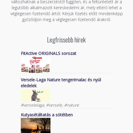
változhatnak a beszerzéstől függően, és a feltüntetett ár a
legutóbb alkalmazott kereskedelmi ár, mely eltérő lehet a
véglegesen fizetendő ártól. Kérjük fizetés előtt mindenképp
győződjön meg a véglegesen fizetendő árakról.
Legfrissebb hírek
FitActive ORIGINALS sorozat
Versele-Laga Nature tengerimalac és nyúl
eledelek
#verselelaga, #versele, #nature
Kutyasétáltatás a sötétben