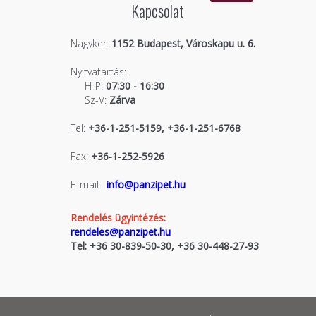
Kapcsolat
Nagyker:
1152 Budapest, Városkapu u. 6.
Nyitvatartás:
H-P:
07:30 - 16:30
Sz-V:
Zárva
Tel:
+36-1-251-5159, +36-1-251-6768
Fax:
+36-1-252-5926
E-mail:
info@panzipet.hu
Rendelés ügyintézés:
rendeles@panzipet.hu
Tel: +36 30-839-50-30, +36 30-448-27-93