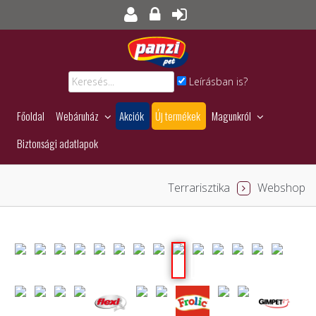
Leírásban is?
Főoldal
Webáruház
Akciók
Új termékek
Magunkról
Biztonsági adatlapok
Terrarisztika
Webshop