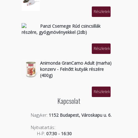
Részletek
Panzi Csemege Rúd csincsillák
részére, gyógynövényekkel (2db)
Részletek
Animonda GranCarno Adult (marha)
konzerv - Felnőtt kutyák részére
(400g)
Részletek
Kapcsolat
Nagyker:
1152 Budapest, Városkapu u. 6.
Nyitvatartás:
H-P:
07:30 - 16:30