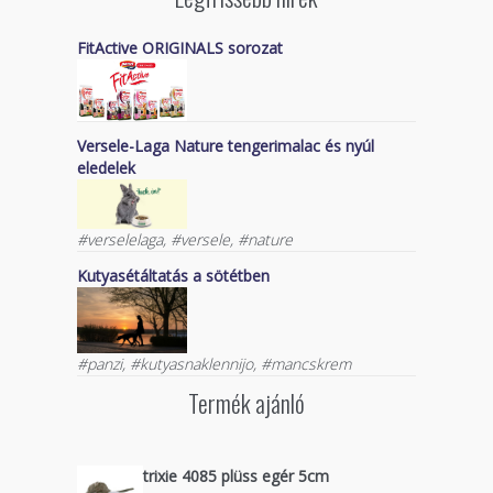
FitActive ORIGINALS sorozat
Versele-Laga Nature tengerimalac és nyúl
eledelek
#verselelaga, #versele, #nature
Kutyasétáltatás a sötétben
#panzi, #kutyasnaklennijo, #mancskrem
Termék ajánló
trixie 4085 plüss egér 5cm