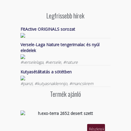
Legfrissebb hírek
FitActive ORIGINALS sorozat
Versele-Laga Nature tengerimalac és nyúl
eledelek
#verselelaga, #versele, #nature
Kutyasétáltatás a sötétben
#panzi, #kutyasnaklennijo, #mancskrem
Termék ajánló
h.exo-terra 2652 desert szett
Részletek