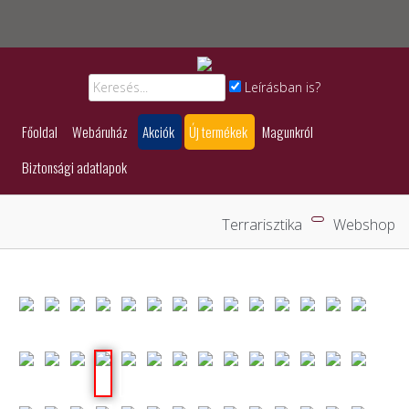
Leírásban is?
Főoldal
Webáruház
Akciók
Új termékek
Magunkról
Biztonsági adatlapok
Terrarisztika
Webshop