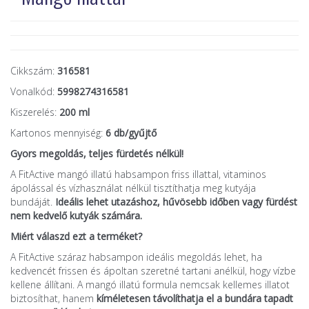
Cikkszám:
316581
Vonalkód:
5998274316581
Kiszerelés:
200 ml
Kartonos mennyiség:
6 db/gyűjtő
Gyors megoldás, teljes fürdetés nélkül!
A FitActive mangó illatú habsampon friss illattal, vitaminos
ápolással és vízhasználat nélkül tisztíthatja meg kutyája
bundáját.
Ideális lehet utazáshoz, hűvösebb időben vagy fürdést
nem kedvelő kutyák számára.
Miért válaszd ezt a terméket?
A FitActive száraz habsampon ideális megoldás lehet, ha
kedvencét frissen és ápoltan szeretné tartani anélkül, hogy vízbe
kellene állítani. A mangó illatú formula nemcsak kellemes illatot
biztosíthat, hanem
kíméletesen távolíthatja el a bundára tapadt