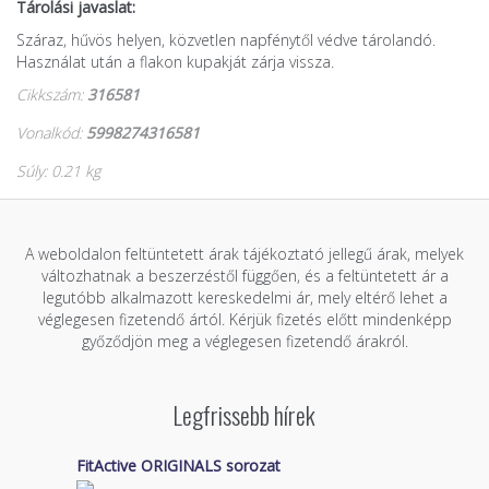
Tárolási javaslat:
Száraz, hűvös helyen, közvetlen napfénytől védve tárolandó.
Használat után a flakon kupakját zárja vissza.
Cikkszám:
316581
Vonalkód:
5998274316581
Súly: 0.21 kg
A weboldalon feltüntetett árak tájékoztató jellegű árak, melyek
változhatnak a beszerzéstől függően, és a feltüntetett ár a
legutóbb alkalmazott kereskedelmi ár, mely eltérő lehet a
véglegesen fizetendő ártól. Kérjük fizetés előtt mindenképp
győződjön meg a véglegesen fizetendő árakról.
Legfrissebb hírek
FitActive ORIGINALS sorozat