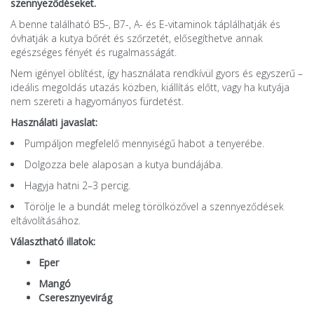
szennyeződéseket.
A benne található B5-, B7-, A- és E-vitaminok táplálhatják és
óvhatják a kutya bőrét és szőrzetét, elősegíthetve annak
egészséges fényét és rugalmasságát.
Nem igényel öblítést, így használata rendkívül gyors és egyszerű –
ideális megoldás utazás közben, kiállítás előtt, vagy ha kutyája
nem szereti a hagyományos fürdetést.
Használati javaslat:
Pumpáljon megfelelő mennyiségű habot a tenyerébe.
Dolgozza bele alaposan a kutya bundájába.
Hagyja hatni 2–3 percig.
Törölje le a bundát meleg törölközővel a szennyeződések
eltávolításához.
Választható illatok:
Eper
Mangó
Cseresznyevirág