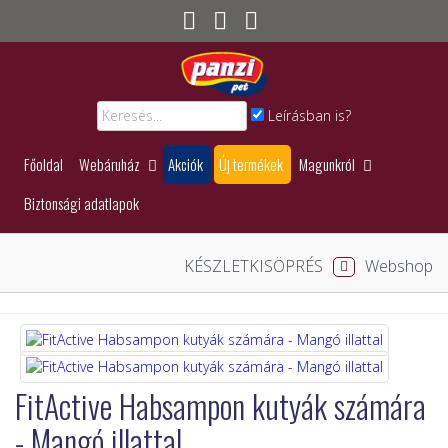
Leírásban is?
Főoldal
Webáruház
Akciók
Új termékek
Magunkról
Biztonsági adatlapok
KÉSZLETKISÖPRÉS
Webshop
FitActive Habsampon kutyák számára
- Mangó illattal