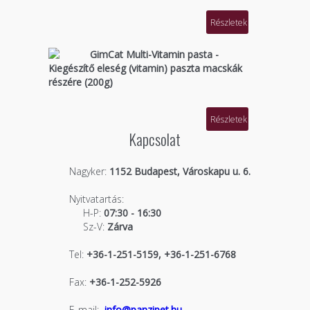
Részletek
GimCat Multi-Vitamin pasta -
Kiegészítő eleség (vitamin) paszta macskák
részére (200g)
Részletek
Kapcsolat
Nagyker:
1152 Budapest, Városkapu u. 6.
Nyitvatartás:
H-P:
07:30 - 16:30
Sz-V:
Zárva
Tel:
+36-1-251-5159, +36-1-251-6768
Fax:
+36-1-252-5926
E-mail:
info@panzipet.hu