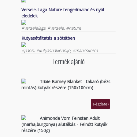
Versele-Laga Nature tengerimalac és nyúl
eledelek
#verselelaga, #versele, #nature
Kutyasétáltatás a sötétben
#panzi, #kutyasnaklennijo, #mancskrem
Termék ajánló
Trixie Barney Blanket - takaró (bézs
mintás) kutyák részére (150x100cm)
Részletek
Animonda Vom Feinsten Adult
(marha,burgonya) alutálkás - Felnőtt kutyák
részére (150g)