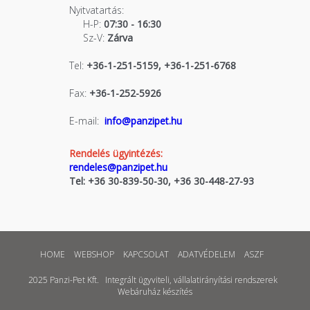
Nyitvatartás:
H-P:
07:30 - 16:30
Sz-V:
Zárva
Tel:
+36-1-251-5159, +36-1-251-6768
Fax:
+36-1-252-5926
E-mail:
info@panzipet.hu
Rendelés ügyintézés:
rendeles@panzipet.hu
Tel: +36 30-839-50-30, +36 30-448-27-93
HOME
WEBSHOP
KAPCSOLAT
ADATVÉDELEM
ASZF
2025 Panzi-Pet Kft.
Integrált ügyviteli, vállalatirányítási rendszerek
Webáruház készítés