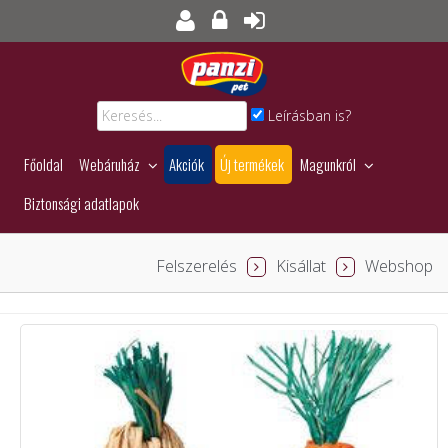
Leírásban is?
Főoldal
Webáruház
Akciók
Új termékek
Magunkról
Biztonsági adatlapok
Felszerelés
Kisállat
Webshop