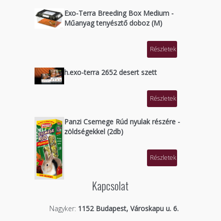
Exo-Terra Breeding Box Medium -
Műanyag tenyésztő doboz (M)
Részletek
h.exo-terra 2652 desert szett
Részletek
Panzi Csemege Rúd nyulak részére -
zöldségekkel (2db)
Részletek
Kapcsolat
Nagyker:
1152 Budapest, Városkapu u. 6.