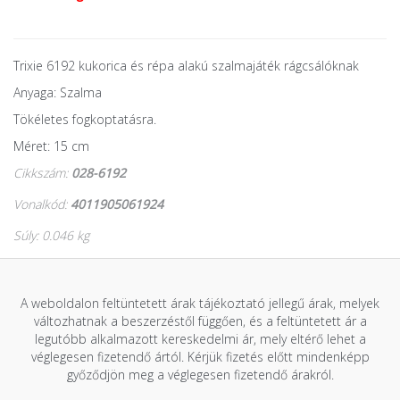
Trixie 6192 kukorica és répa alakú szalmajáték rágcsálóknak
Anyaga: Szalma
Tökéletes fogkoptatásra.
Méret: 15 cm
Cikkszám:
028-6192
Vonalkód:
4011905061924
Súly: 0.046 kg
A weboldalon feltüntetett árak tájékoztató jellegű árak, melyek
változhatnak a beszerzéstől függően, és a feltüntetett ár a
legutóbb alkalmazott kereskedelmi ár, mely eltérő lehet a
véglegesen fizetendő ártól. Kérjük fizetés előtt mindenképp
győződjön meg a véglegesen fizetendő árakról.