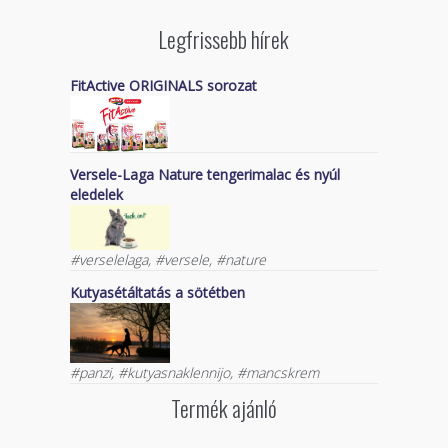
Legfrissebb hírek
FitActive ORIGINALS sorozat
Versele-Laga Nature tengerimalac és nyúl
eledelek
#verselelaga, #versele, #nature
Kutyasétáltatás a sötétben
#panzi, #kutyasnaklennijo, #mancskrem
Termék ajánló