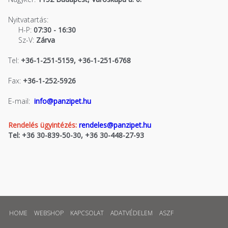
Nyitvatartás:
H-P:
07:30 - 16:30
Sz-V:
Zárva
Tel:
+36-1-251-5159, +36-1-251-6768
Fax:
+36-1-252-5926
E-mail:
info@panzipet.hu
Rendelés ügyintézés:
rendeles@panzipet.hu
Tel: +36 30-839-50-30, +36 30-448-27-93
HOME
WEBSHOP
KAPCSOLAT
ADATVÉDELEM
ASZF