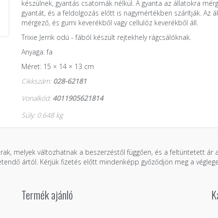
készülnek, gyantás csatornák nélkül. A gyanta az állatokra mér
gyantát, és a feldolgozás előtt is nagymértékben szárítják. Az
mérgező, és gumi keverékből vagy cellulóz keverékből áll.
Trixie Jerrik odú - fából készült rejtekhely rágcsálóknak.
Anyaga: fa
Méret: 15 × 14 × 13 cm
Cikkszám:
028-62181
Vonalkód:
4011905621814
Súly: 0.648 kg
árak, melyek változhatnak a beszerzéstől függően, és a feltüntetett ár
zetendő ártól. Kérjük fizetés előtt mindenképp győződjön meg a véglege
Termék ajánló
K