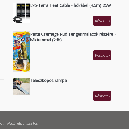
Exo-Terra Heat Cable - hőkábel (4,5m) 25W
Részletek
Panzi Csemege Rúd Tengerimalacok részére -
kálciummal (2db)
Részletek
Teleszkópos rámpa
Részletek
rek
Webáruház készítés