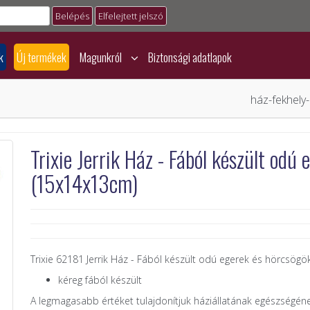
Elfelejtett jelszó
k
Új termékek
Magunkról
Biztonsági adatlapok
ház-fekhely
Trixie Jerrik Ház - Fából készült odú
(15x14x13cm)
Trixie 62181 Jerrik Ház - Fából készült odú egerek és hörcsög
kéreg fából készült
A legmagasabb értéket tulajdonítjuk háziállatának egészségéne