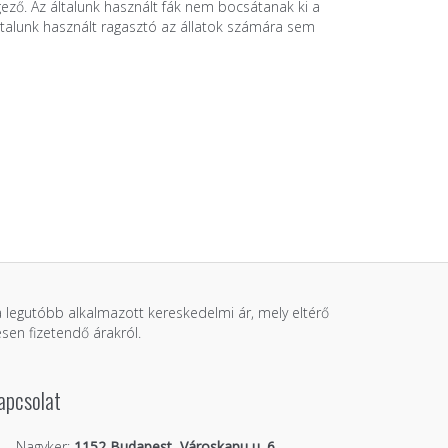
gező. Az általunk használt fák nem bocsátanak ki a
 általunk használt ragasztó az állatok számára sem
 a legutóbb alkalmazott kereskedelmi ár, mely eltérő
sen fizetendő árakról.
apcsolat
Nagyker:
1152 Budapest, Városkapu u. 6.