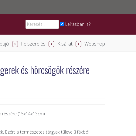
Leírásban is?
-bújó
Felszerelés
Kisállat
Webshop
 egerek és hörcsögök részére
ök részére (15x14x13cm)
k. Ezért a természetes tárgyak tűlevelű fákból