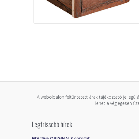
A weboldalon feltüntetett árak tájékoztató jellegű 
lehet a véglegesen fi
Legfrissebb hírek
FitActive ORIGINALS sorozat