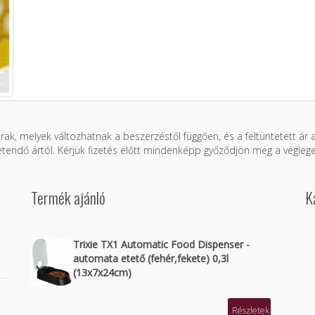
árak, melyek változhatnak a beszerzéstől függően, és a feltüntetett ár
zetendő ártól. Kérjük fizetés előtt mindenképp győződjön meg a véglege
Termék ajánló
K
Trixie TX1 Automatic Food Dispenser -
automata etető (fehér,fekete) 0,3l
(13x7x24cm)
Részletek