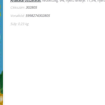
Analitikai összetétel:
nedvesség: 9%, nyers fehérje: 11,5%, nyers
Cikkszám:
302805
Vonalkód:
5998274302805
Súly: 0.23 kg