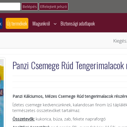
Elfelejtett jelszó
k
Új termékek
Magunkról
Biztonsági adatlapok
Kiegész
Panzi Csemege Rúd Tengerimalacok r
Panzi Kálciumos, Mézes Csemege Rúd tengerimalacok részére
Ízletes csemege kedvencünknek, kalandosan finom ízű táplálék
természetes összetevőket tartalmaz.
Összetevők:
kukorica, búza, zab, fekete napraforgó