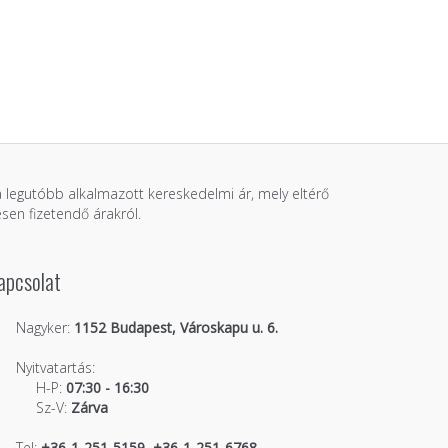
 a legutóbb alkalmazott kereskedelmi ár, mely eltérő
sen fizetendő árakról.
apcsolat
Nagyker:
1152 Budapest, Városkapu u. 6.
Nyitvatartás:
H-P:
07:30 - 16:30
Sz-V:
Zárva
Tel:
+36-1-251-5159, +36-1-251-6768