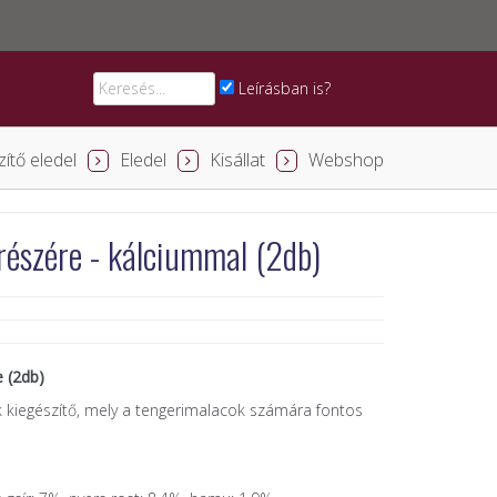
Leírásban is?
ítő eledel
Eledel
Kisállat
Webshop
észére - kálciummal (2db)
 (2db)
 kiegészítő, mely a tengerimalacok számára fontos