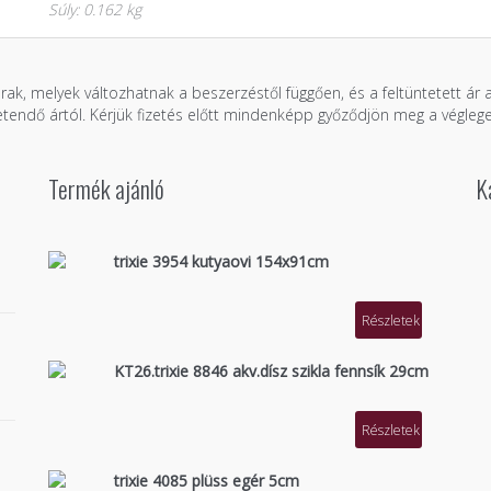
Súly: 0.162 kg
árak, melyek változhatnak a beszerzéstől függően, és a feltüntetett ár
zetendő ártól. Kérjük fizetés előtt mindenképp győződjön meg a véglege
Termék ajánló
K
trixie 3954 kutyaovi 154x91cm
Részletek
KT26.trixie 8846 akv.dísz szikla fennsík 29cm
Részletek
trixie 4085 plüss egér 5cm