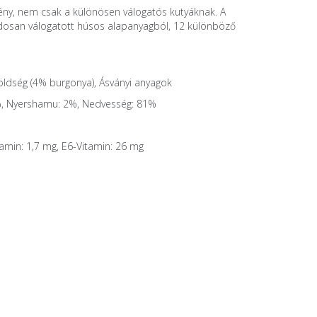
ény, nem csak a különösen válogatós kutyáknak. A
dosan válogatott húsos alapanyagból, 12 különböző
ldség (4% burgonya), Ásványi anyagok
,4%, Nyershamu: 2%, Nedvesség: 81%
tamin: 1,7 mg, E6-Vitamin: 26 mg