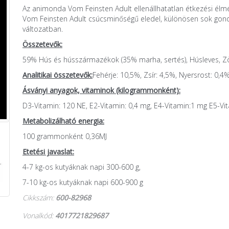
Az animonda Vom Feinsten Adult ellenállhatatlan étkezési élm
Vom Feinsten Adult csúcsminőségű eledel, különösen sok gon
változatban.
Összetevők:
59% Hús és hússzármazékok (35% marha, sertés), Húsleves, Zö
Analitikai összetevők:
Fehérje: 10,5%, Zsír: 4,5%, Nyersrost: 0
Ásványi anyagok, vitaminok (kilogrammonként):
D3-Vitamin: 120 NE, E2-Vitamin: 0,4 mg, E4-Vitamin:1 mg E5-Vi
Metabolizálható energia:
100 grammonként 0,36MJ
Etetési javaslat:
4-7 kg-os kutyáknak napi 300-600 g,
7-10 kg-os kutyáknak napi 600-900 g
Cikkszám:
600-82968
Vonalkód:
4017721829687