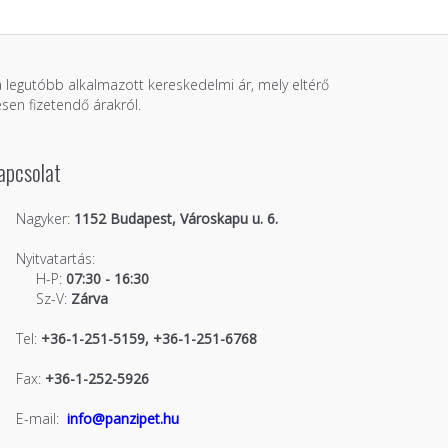
 a legutóbb alkalmazott kereskedelmi ár, mely eltérő
sen fizetendő árakról.
apcsolat
Nagyker:
1152 Budapest, Városkapu u. 6.
Nyitvatartás:
H-P:
07:30 - 16:30
Sz-V:
Zárva
Tel:
+36-1-251-5159, +36-1-251-6768
Fax:
+36-1-252-5926
E-mail:
info@panzipet.hu