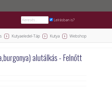
Leírásban is?
s
Kutyaeledel-Táp
Kutya
Webshop
burgonya) alutálkás - Felnőtt