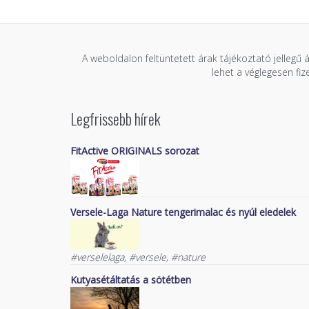
A weboldalon feltüntetett árak tájékoztató jellegű 
lehet a véglegesen fi
Legfrissebb hírek
FitActive ORIGINALS sorozat
Versele-Laga Nature tengerimalac és nyúl eledelek
#verselelaga, #versele, #nature
Kutyasétáltatás a sötétben