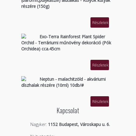
(baromfi,pulykaszív) alutálkás - Kölyök kutyák
részére (150g)
Részletek
Exo-Terra Rainforest Plant Spider
Orchid - Terráriumi műnövény dekoráció (Pók
Orchidea) cca.45cm
Részletek
Neptun - malachitzöld - akváriumi
díszhalak részére (10ml) 10db/#
Részletek
Kapcsolat
Nagyker:
1152 Budapest, Városkapu u. 6.