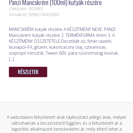
Panzi Mancskrém (100ml) kutyák részére
Cikkszám: 302683
Vonalkód: 5998274302683
MANCSKRÉM kutyák részére A KÉSZÍTMÉNY NEVE: PANZI
Mancskrém kutyák részére 2. TERMÉKFORMA: Krém 3. A
KÉSZÍTMÉNY ÖSSZETÉTELE:Desztillált víz, fehér vazelin,
leunapol–FA, glicerin, kukoricacsíra olaj, sztearinsav,
izopropil mirisztát, Tween 60V, para n,körömvirág kivonat,
[...]
RÉSZLETEK
A weboldalon feltüntetett árak tájékoztató jellegű árak, melyek
változhatnak a beszerzéstől függően, és a feltüntetett ár a
legutóbb alkalmazott kereskedelmi ár, mely eltérő lehet a