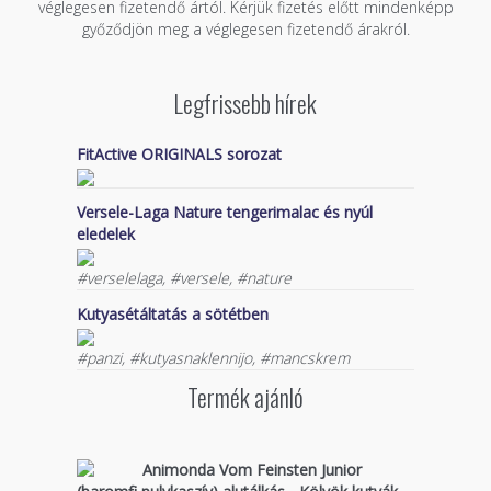
véglegesen fizetendő ártól. Kérjük fizetés előtt mindenképp
győződjön meg a véglegesen fizetendő árakról.
Legfrissebb hírek
FitActive ORIGINALS sorozat
Versele-Laga Nature tengerimalac és nyúl
eledelek
#verselelaga, #versele, #nature
Kutyasétáltatás a sötétben
#panzi, #kutyasnaklennijo, #mancskrem
Termék ajánló
Animonda Vom Feinsten Junior