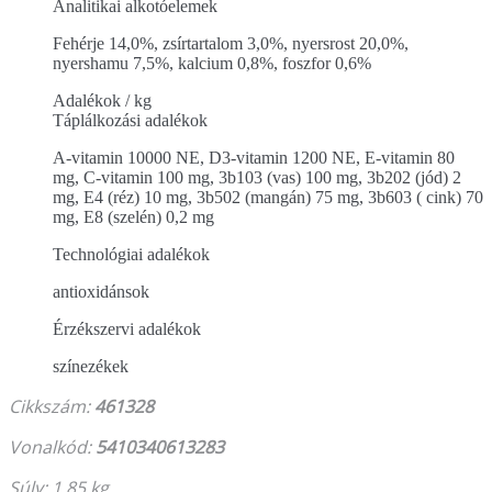
Analitikai alkotóelemek
Fehérje 14,0%, zsírtartalom 3,0%, nyersrost 20,0%,
nyershamu 7,5%, kalcium 0,8%, foszfor 0,6%
Adalékok / kg
Táplálkozási adalékok
A-vitamin 10000 NE, D3-vitamin 1200 NE, E-vitamin 80
mg, C-vitamin 100 mg, 3b103 (vas) 100 mg, 3b202 (jód) 2
mg, E4 (réz) 10 mg, 3b502 (mangán) 75 mg, 3b603 ( cink) 70
mg, E8 (szelén) 0,2 mg
Technológiai adalékok
antioxidánsok
Érzékszervi adalékok
színezékek
Cikkszám:
461328
Vonalkód:
5410340613283
Súly: 1.85 kg