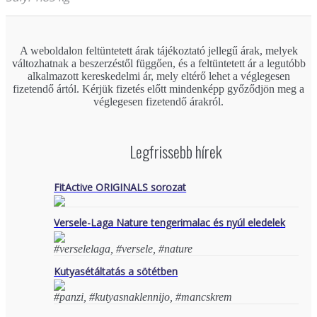
A weboldalon feltüntetett árak tájékoztató jellegű árak, melyek
változhatnak a beszerzéstől függően, és a feltüntetett ár a legutóbb
alkalmazott kereskedelmi ár, mely eltérő lehet a véglegesen
fizetendő ártól. Kérjük fizetés előtt mindenképp győződjön meg a
véglegesen fizetendő árakról.
Legfrissebb hírek
FitActive ORIGINALS sorozat
Versele-Laga Nature tengerimalac és nyúl eledelek
#verselelaga, #versele, #nature
Kutyasétáltatás a sötétben
#panzi, #kutyasnaklennijo, #mancskrem