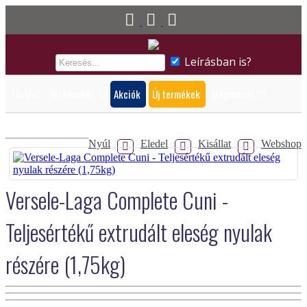
Leírásban is?
Főoldal
Webáruház
Akciók
Új termékek
Magunkról
Biztonsági adatlapok
Nyúl
Eledel
Kisállat
Webshop
Versele-Laga Complete Cuni -
Teljesértékű extrudált eleség nyulak
részére (1,75kg)