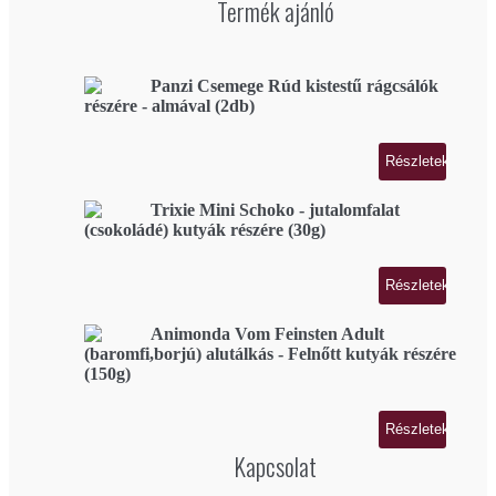
Termék ajánló
Panzi Csemege Rúd kistestű rágcsálók
részére - almával (2db)
Részletek
Trixie Mini Schoko - jutalomfalat
(csokoládé) kutyák részére (30g)
Részletek
Animonda Vom Feinsten Adult
(baromfi,borjú) alutálkás - Felnőtt kutyák részére
(150g)
Részletek
Kapcsolat