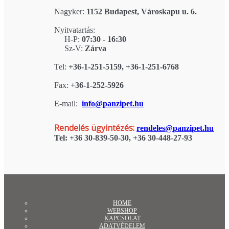
Nagyker:
1152 Budapest, Városkapu u. 6.
Nyitvatartás:
H-P:
07:30 - 16:30
Sz-V:
Zárva
Tel:
+36-1-251-5159, +36-1-251-6768
Fax:
+36-1-252-5926
E-mail:
info@panzipet.hu
Rendelés ügyintézés:
rendeles@panzipet.hu
Tel: +36 30-839-50-30, +36 30-448-27-93
HOME
WEBSHOP
KAPCSOLAT
ADATVÉDELEM