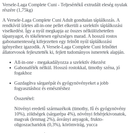
Versele-Laga Complete Cuni - Teljesértékű extrudált eleség nyulak
részére (1,75kg)
A Versele-Laga Complete Cuni Adult gondtalan táplálkozás. A
rendkívül ízletes all-in-one pellet elkerüli a szelektív táplálkozási
viselkedést. Így a nyúl megkapja az összes nélkülözhetetlen
tápanyagot, és tökéletesen egészséges marad. A hosszú rostos
gabonamentesség kifejezetten egy felnőtt nyúl táplálkozási
igényeihez igazodik. A Versele-Laga Complete Cuni felnőttet
állatorvosok fejlesztették ki, fejlett tudományos ismeretek alapján.
All-in-one - megakadályozza a szelektív étkezést
Gabonafélék nélkül. Hosszú rostokkal, timothy széna, jó
fogakhoz
Gazdagítva sárgarépát és gyógynövényeket a jobb
fogyasztáshoz és emésztéshez
Összetétel:
Növényi eredetű származékok (timothy, fű és gyógynövény
10%), zöldségek (sárgarépa 4%), növényi fehérjekivonatok,
magvak (lenmag 2%), ásványi anyagok, frukto-
oligoszacharidok (0,3%), körömvirág, yucca