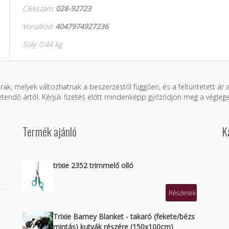
Cikkszám:
028-92723
Vonalkód:
4047974927236
Súly: 0.44 kg
árak, melyek változhatnak a beszerzéstől függően, és a feltüntetett ár
zetendő ártól. Kérjük fizetés előtt mindenképp győződjön meg a véglege
Termék ajánló
K
trixie 2352 trimmelő olló
Részletek
Trixie Barney Blanket - takaró (fekete/bézs
mintás) kutyák részére (150x100cm)