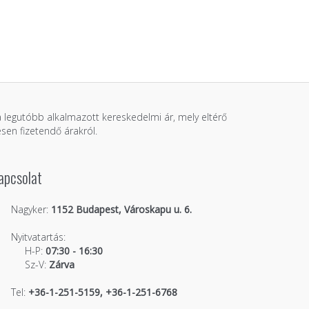
 a legutóbb alkalmazott kereskedelmi ár, mely eltérő
sen fizetendő árakról.
apcsolat
Nagyker:
1152 Budapest, Városkapu u. 6.
Nyitvatartás:
H-P:
07:30 - 16:30
Sz-V:
Zárva
Tel:
+36-1-251-5159, +36-1-251-6768