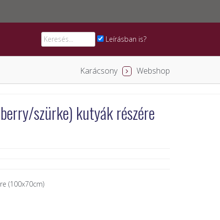
Leírásban is?
Karácsony
Webshop
ó,berry/szürke) kutyák részére
zére (100x70cm)