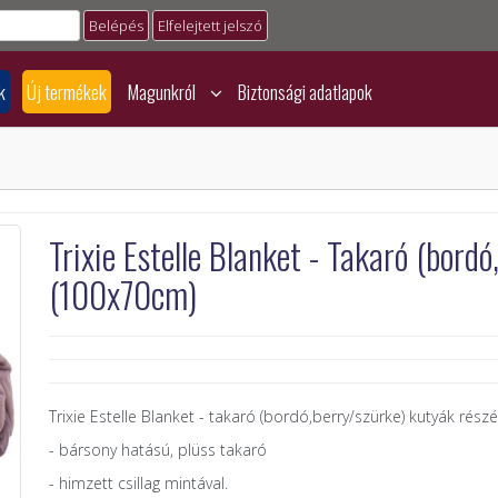
Elfelejtett jelszó
k
Új termékek
Magunkról
Biztonsági adatlapok
Trixie Estelle Blanket - Takaró (bord
(100x70cm)
Trixie Estelle Blanket - takaró (bordó,berry/szürke) kutyák rés
- bársony hatású, plüss takaró
- himzett csillag mintával.