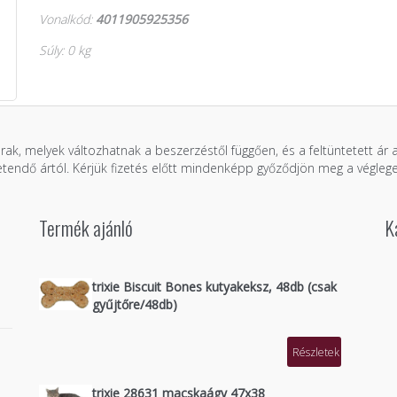
Vonalkód:
4011905925356
Súly: 0 kg
árak, melyek változhatnak a beszerzéstől függően, és a feltüntetett ár
zetendő ártól. Kérjük fizetés előtt mindenképp győződjön meg a véglege
Termék ajánló
K
trixie Biscuit Bones kutyakeksz, 48db (csak
gyűjtőre/48db)
Részletek
trixie 28631 macskaágy 47x38