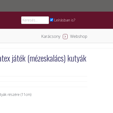
Leírásban is?
Karácsony
Webshop
atex játék (mézeskalács) kutyák
utyák részére (11cm)