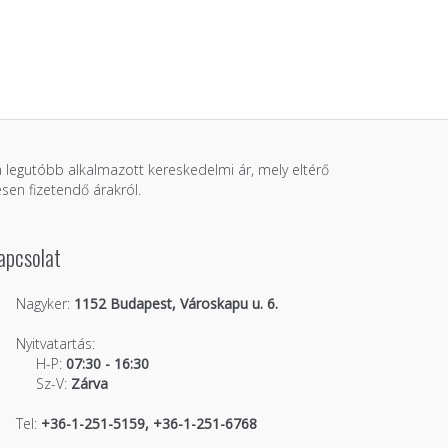
 a legutóbb alkalmazott kereskedelmi ár, mely eltérő
sen fizetendő árakról.
apcsolat
Nagyker:
1152 Budapest, Városkapu u. 6.
Nyitvatartás:
H-P:
07:30 - 16:30
Sz-V:
Zárva
Tel:
+36-1-251-5159, +36-1-251-6768