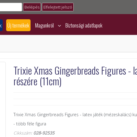
Elfelejtett jelszó
k
Új termékek
Magunkról
Biztonsági adatlapok
Trixie Xmas Gingerbreads Figures - l
részére (11cm)
Trixie Xmas Gingerbreads Figures - latex játék (mézeskalács) k
- több féle figura
Cikkszám:
028-92535