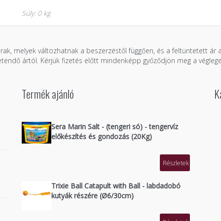
Súly: 0 kg
árak, melyek változhatnak a beszerzéstől függően, és a feltüntetett ár
zetendő ártól. Kérjük fizetés előtt mindenképp győződjön meg a véglege
Termék ajánló
K
Sera Marin Salt - (tengeri só) - tengervíz
előkészítés és gondozás (20Kg)
Részletek
Trixie Ball Catapult with Ball - labdadobó
kutyák részére (Ø6/30cm)