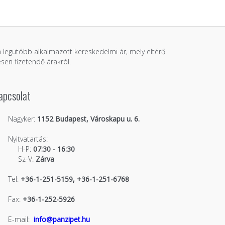
 a legutóbb alkalmazott kereskedelmi ár, mely eltérő
sen fizetendő árakról.
apcsolat
Nagyker:
1152 Budapest, Városkapu u. 6.
Nyitvatartás:
H-P:
07:30 - 16:30
Sz-V:
Zárva
Tel:
+36-1-251-5159, +36-1-251-6768
Fax:
+36-1-252-5926
E-mail:
info@panzipet.hu