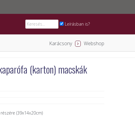
Leírásban is?
Karácsony
Webshop
 kaparófa (karton) macskák
k részére (39x14x20cm)