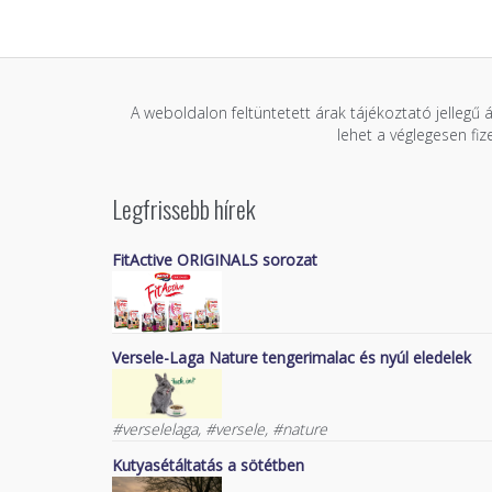
A weboldalon feltüntetett árak tájékoztató jellegű 
lehet a véglegesen fi
Legfrissebb hírek
FitActive ORIGINALS sorozat
Versele-Laga Nature tengerimalac és nyúl eledelek
#verselelaga, #versele, #nature
Kutyasétáltatás a sötétben