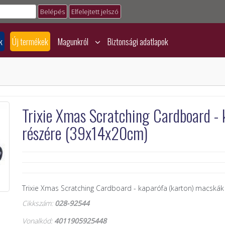
Elfelejtett jelszó
k
Új termékek
Magunkról
Biztonsági adatlapok
Trixie Xmas Scratching Cardboard -
részére (39x14x20cm)
Trixie Xmas Scratching Cardboard - kaparófa (karton) macská
Cikkszám:
028-92544
Vonalkód:
4011905925448